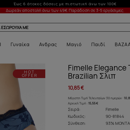
Έως 3 άτοκες δόσεις με πιστωτική άνω των 50€
Δωρεάν αποστολή άνω των 49€. Παράδοση σε 3-5 εργάσιμες.
Α ΕΣΩΡΟΥΧΑ ΜΕ ΠΡΟΣΦΟΡΑ
l
Γυναίκα
Ανδρας
Μαγιό
Παιδί
BAZA
Fimelle Elegance
HOT
Brazilian Σλιπ
OFFER
10,85 €
Μέγιστη Τιμή Τελευταίων 30 ημερών :
10,8
Αρχική Τιμή :
15,55 €
Σειρά:
Fimelle
Κωδικός:
90-81844
Σύνθεση:
93% ΜΟΝΤΑ