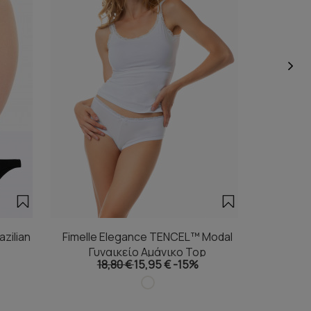
zilian
Fimelle Elegance TENCEL™ Modal
Fimelle
Γυναικείο Αμάνικο Top
Γυ
18,80 €
15,95 €
-15%
1