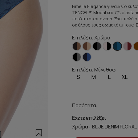
Fimelle Elegance γυναικείο κυλο
TENCEL™ Modal και 7% elastane
ποιότητα και άνεση. Έχει πολύ 
σε όλους τους σωματότυπους. 
Επιλέξτε Χρώμα:
Επιλέξτε Μέγεθος:
S
M
L
XL
Ποσότητα:
Εχετε επιλέξει
Χρώμα :