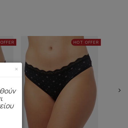
 OFFER
HOT OFFER
×
ηθούν
ι
μείου