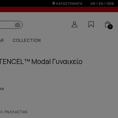
ΚΑΤΑΣΤΗΜΑΤΑ
GR
|
EN
|
SRB
0
AR
COLLECTION
 TENCEL™ Modal Γυναικείο
5 €
Λ-7% ΕΛΑΣΤΑΝ