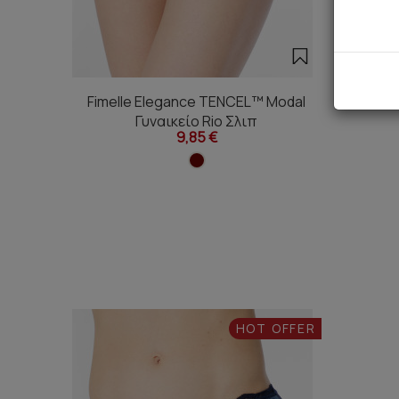
Fimelle Elegance TENCEL™ Modal
Fimell
Γυναικείο Rio Σλιπ
9,85 €
HOT OFFER