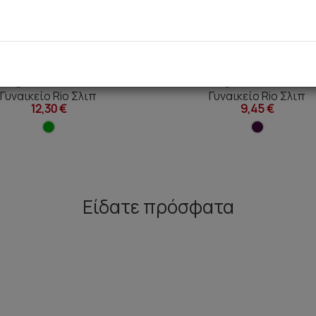
e Elegance TENCEL™ Modal
Fimelle Elegance TENCEL™ 
Γυναικείο Rio Σλιπ
Γυναικείο Rio Σλιπ
12,30 €
9,45 €
Είδατε πρόσφατα