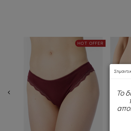
HOT OFFER
Σημαντι
To δ
απο