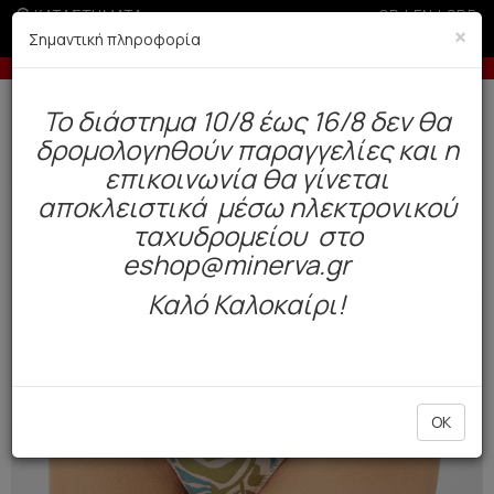
ΚΑΤΑΣΤΗΜΑΤΑ
GR
|
EN
|
SRB
×
Σημαντική πληροφορία
00€ σε περίοδο εκπτώσεων
Έως 6 άτοκες δόσεις με πιστ
Δωρεάν αποστολή άνω των 49€. Παράδοση σε 3-5 εργάσιμες.
To διάστημα 10/8 έως 16/8 δεν θα
0
δρομολογηθούν παραγγελίες και η
Γυναίκα
Εσώρουχα Everyday
Σλιπ
επικοινωνία θα γίνεται
αποκλειστικά μέσω ηλεκτρονικού
NEW
COLOR
ταχυδρομείου στο
eshop@minerva.gr
Καλό Καλοκαίρι!
OK