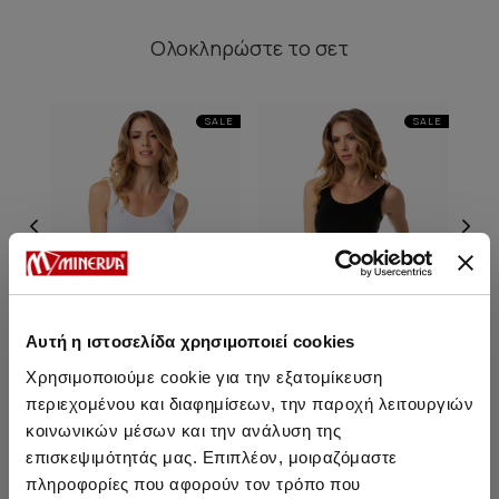
Ολοκληρώστε
το σετ
SALE
SALE
Αυτή η ιστοσελίδα χρησιμοποιεί cookies
Χρησιμοποιούμε cookie για την εξατομίκευση
περιεχομένου και διαφημίσεων, την παροχή λειτουργιών
Fimelle TENCEL™ Modal
Fimelle TENCEL™ Modal
Cot
κοινωνικών μέσων και την ανάλυση της
Γυναικείο Αμάνικο
Γυναικείο Αμάνικο
επισκεψιμότητάς μας. Επιπλέον, μοιραζόμαστε
Φανελάκι
Φανελάκι
18,65 €
15,85 €
-15%
18,65 €
15,85 €
-15%
πληροφορίες που αφορούν τον τρόπο που