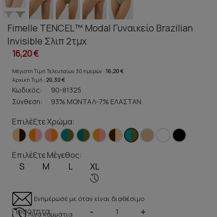
Fimelle TENCEL™ Modal Γυναικείο Brazilian
Invisible Σλιπ 2τμχ
16,20 €
Μέγιστη Τιμή Τελευταίων 30 ημερών :
16,20 €
Αρχική Τιμή :
20,30 €
Κωδικός:
90-81325
Σύνθεση:
93% ΜΟΝΤΑΛ-7% ΕΛΑΣΤΑΝ
Επιλέξτε Χρώμα:
Επιλέξτε Μέγεθος:
S
M
L
XL
Ενημέρωσέ με όταν είναι διαθέσιμο
Ποσότητα:
-
+
Λίγα κομμάτια