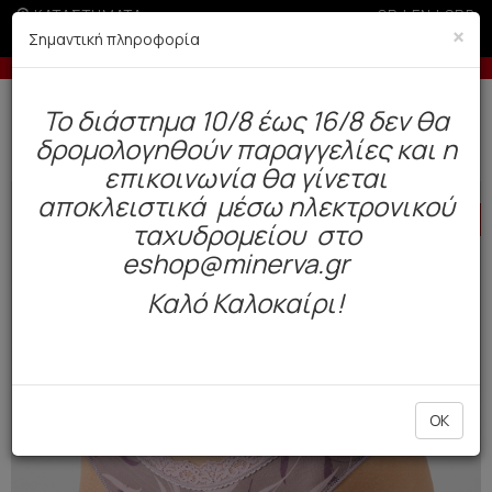
ΚΑΤΑΣΤΗΜΑΤΑ
GR
|
EN
|
SRB
×
Σημαντική πληροφορία
ερίοδο εκπτώσεων
Έως 3 άτοκες δόσεις με πιστωτική ά
Δωρεάν αποστολή άνω των 49€. Παράδοση σε 3-5 εργάσιμες.
To διάστημα 10/8 έως 16/8 δεν θα
0
δρομολογηθούν παραγγελίες και η
Γυναίκα
Εσώρουχα Everyday
Σλιπ
επικοινωνία θα γίνεται
αποκλειστικά μέσω ηλεκτρονικού
HOT
OFFER
ταχυδρομείου στο
eshop@minerva.gr
Καλό Καλοκαίρι!
OK