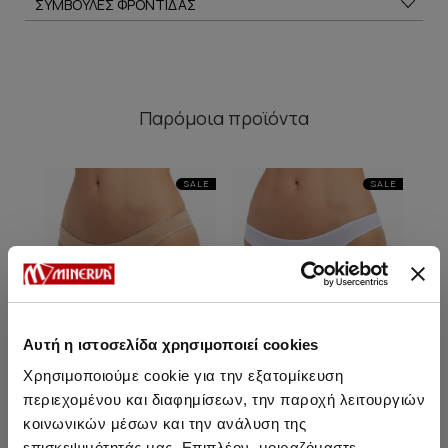
ΣΥΜΒΟΥΛΕΣ ΦΡΟΝΤΙΔΑΣ
Παρόμοια προϊόντα
SALE
SALE
Αυτή η ιστοσελίδα χρησιμοποιεί cookies
Χρησιμοποιούμε cookie για την εξατομίκευση
περιεχομένου και διαφημίσεων, την παροχή λειτουργιών
κοινωνικών μέσων και την ανάλυση της
επισκεψιμότητάς μας. Επιπλέον, μοιραζόμαστε