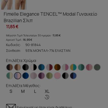
Fimelle Elegance TENCEL™ Modal Γυναικείο
Brazilian Σλιπ
11,85 €
Μέγιστη Τιμή Τελευταίων 30 ημερών :
11,85 €
Αρχική Τιμή :
16,95 €
Κωδικός:
90-81844
Σύνθεση:
93% ΜΟΝΤΑΛ-7% ΕΛΑΣΤΑΝ
Επιλέξτε Χρώμα:
Επιλέξτε Μέγεθος:
S
M
L
XL
Ενημέρωσέ με όταν είναι διαθέσιμο