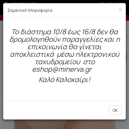
ΚΑΤΑΣΤΗΜΑΤΑ
GR
|
EN
|
SRB
×
Σημαντική πληροφορία
τική άνω των 50€
-5% σε παραγγελίες άνω των 200€ σε
Δωρεάν αποστολή άνω των 49€. Παράδοση σε 3-5 εργάσιμες.
To διάστημα 10/8 έως 16/8 δεν θα
0
δρομολογηθούν παραγγελίες και η
Γυναίκα
Εσώρουχα Everyday
Σλιπ
επικοινωνία θα γίνεται
αποκλειστικά μέσω ηλεκτρονικού
SALE
ταχυδρομείου στο
eshop@minerva.gr
Καλό Καλοκαίρι!
OK