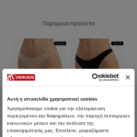
Παρόμοια προϊόντα
SALE
SALE
Αυτή η ιστοσελίδα χρησιμοποιεί cookies
Χρησιμοποιούμε cookie για την εξατομίκευση
περιεχομένου και διαφημίσεων, την παροχή λειτουργιών
κοινωνικών μέσων και την ανάλυση της
Fimelle TENCEL™ Modal
Fimelle TENCEL™ Modal
Fim
επισκεψιμότητάς μας. Επιπλέον, μοιραζόμαστε
Γυναικείο Invisible String
Γυναικείο Invisible String
Mod
2τμχ
2τμχ