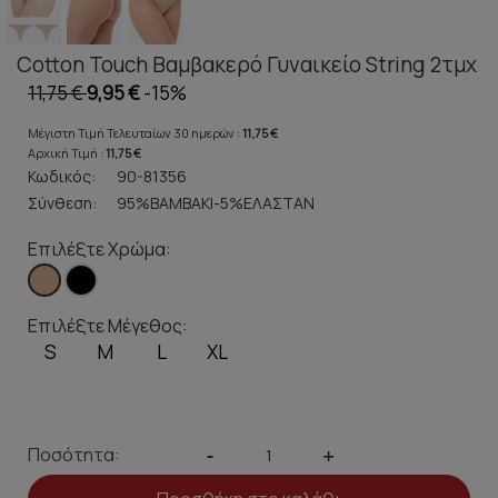
Cotton Touch Βαμβακερό Γυναικείο String 2τμχ
11,75 €
9,95 €
-15%
Μέγιστη Τιμή Τελευταίων 30 ημερών :
11,75 €
Αρχική Τιμή :
11,75 €
Κωδικός:
90-81356
Σύνθεση:
95%ΒΑΜΒΑΚΙ-5%ΕΛΑΣΤΑΝ
Επιλέξτε Χρώμα:
Επιλέξτε Μέγεθος:
S
M
L
XL
Ποσότητα:
-
+