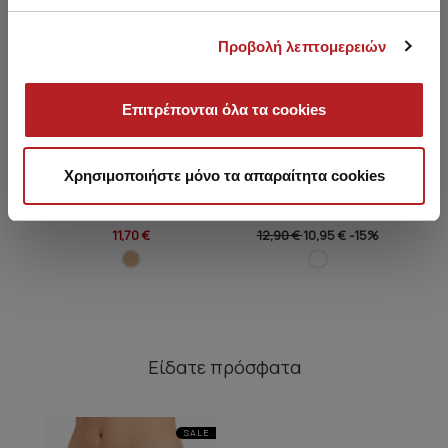
Προβολή λεπτομερειών
Επιτρέπονται όλα τα cookies
Χρησιμοποιήστε μόνο τα απαραίτητα cookies
Slip Brazil 2τμχ
Cotton Touch Βαμβακερό
Cot
Brazilian Σλιπ 2τμχ
11,70 €
12,90 €
10,95 €
-15%
Είδατε πρόσφατα
SALE