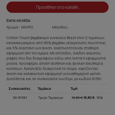
Προσθήκη στο καλάθι
Εχετε επιλέξει
Χρώμα :
Μέγεθος :
Cotton Touch βαμβακερό γυναικείο Brazil σλιπ 2 τεμαχίων,
κατασκευασμένο από 95% βαμβάκι εξαιρετικής ποιότητας
και 5% ελαστάνη για άνεση, ελαστικότητα και σταθερή
εφαρμογή όλη την ημέρα. Με επίπεδες, σχεδόν αόρατες
ραφές που δεν διαγράφουν κάτω από λεπτά ή εφαρμοστά
ρούχα, προσφέρει απαλή αίσθηση και φυσική ελευθερία
κινήσεων. Αγκαλιάζει διακριτικά το σώμα, χαρίζοντας
άνεση και κολακευτική εφαρμογή για καθημερινή χρήση.
Διατίθεται και σε συσκευασία των3τμχ. με κωδικό 81361.
Συσκευασίες
Τεμάχια
Τιμή
90-81361
Τριών Τεμαχίων
19,80 €
16,80 €
-15%