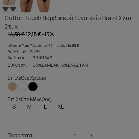
Cotton Touch Βαμβακερό Γυναικείο Brazil Σλιπ
2τμχ
14,30 €
12,15 €
-15%
Μέγιστη Τιμή Τελευταίων 30 ημερών :
14,30 €
Αρχική Τιμή :
14,30 €
Κωδικός:
90-81349
Σύνθεση:
95%ΒΑΜΒΑΚΙ-5%ΕΛΑΣΤΑΝ
Επιλέξτε Χρώμα:
Επιλέξτε Μέγεθος:
S
M
L
XL
Ποσότητα:
-
+