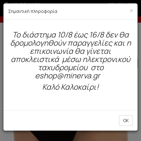
ΚΑΤΑΣΤΗΜΑΤΑ
GR
|
EN
|
SRB
×
Σημαντική πληροφορία
ς άνω των 200€ σε περίοδο εκπτώσεων
-10% σε π
Δωρεάν αποστολή άνω των 49€. Παράδοση σε 3-5 εργάσιμες.
To διάστημα 10/8 έως 16/8 δεν θα
0
δρομολογηθούν παραγγελίες και η
Γυναίκα
Εσώρουχα Everyday
Σλιπ
επικοινωνία θα γίνεται
αποκλειστικά μέσω ηλεκτρονικού
SALE
ταχυδρομείου στο
eshop@minerva.gr
Καλό Καλοκαίρι!
OK