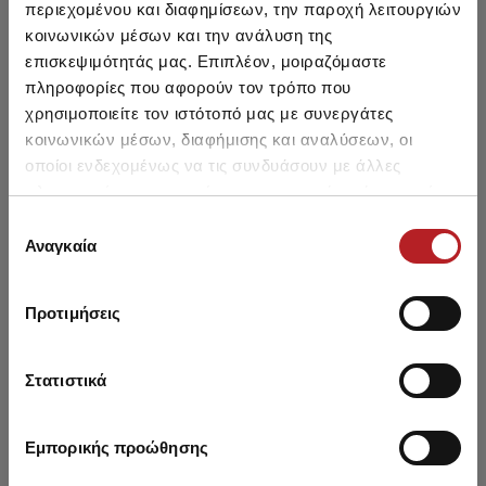
περιεχομένου και διαφημίσεων, την παροχή λειτουργιών
κοινωνικών μέσων και την ανάλυση της
επισκεψιμότητάς μας. Επιπλέον, μοιραζόμαστε
πληροφορίες που αφορούν τον τρόπο που
χρησιμοποιείτε τον ιστότοπό μας με συνεργάτες
Fimelle TENCEL™ Modal
Fimelle TENCEL™ Modal
Fi
κοινωνικών μέσων, διαφήμισης και αναλύσεων, οι
Γυναικείο Brazil Invisible
Γυναικείο Brazil Invisible
Γυν
οποίοι ενδεχομένως να τις συνδυάσουν με άλλες
Σλιπ 2τμχ
Σλιπ 2τμχ
Από 13,35 € έως 14,50 €
Από 13,35 € έως 14,50 €
Απ
πληροφορίες που τους έχετε παραχωρήσει ή τις οποίες
έχουν συλλέξει σε σχέση με την από μέρους σας χρήση
Επιλογή
των υπηρεσιών τους.
Αναγκαία
συγκατάθεσης
Προτιμήσεις
Μπορεί να σου αρέσει επίσης
Στατιστικά
HOT OFFER
SALE
Εμπορικής προώθησης