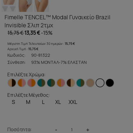
Fimelle TENCEL™ Modal Γυναικείο Brazil
Invisible Σλιπ 2τμχ
15,75 €
13,35 €
-15%
Μέγιστη Τιμή Τελευταίων 30 ημερών :
15,75 €
Αρχική Τιμή :
15,75 €
Κωδικός:
90-81322
Σύνθεση:
93% ΜΟΝΤΑΛ-7% ΕΛΑΣΤΑΝ
Επιλέξτε Χρώμα:
Επιλέξτε Μέγεθος:
S
M
L
XL
XXL
Ποσότητα:
-
+