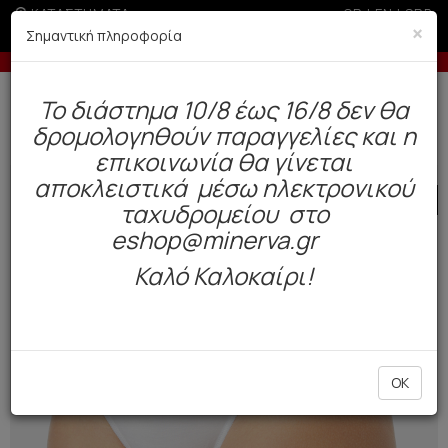
ΚΑΤΑΣΤΗΜΑΤΑ
GR
|
EN
|
SRB
×
Σημαντική πληροφορία
ε πιστωτική άνω των 50€
-10% σε παραγγελ
Δωρεάν αποστολή άνω των 49€. Παράδοση σε 3-5 εργάσιμες.
To διάστημα 10/8 έως 16/8 δεν θα
0
δρομολογηθούν παραγγελίες και η
Γυναίκα
Εσώρουχα Everyday
Σλιπ
επικοινωνία θα γίνεται
αποκλειστικά μέσω ηλεκτρονικού
SALE
ταχυδρομείου στο
eshop@minerva.gr
Καλό Καλοκαίρι!
OK