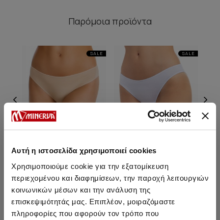
Παρόμοια προϊόντα
SALE
SALE
Αυτή η ιστοσελίδα χρησιμοποιεί cookies
Χρησιμοποιούμε cookie για την εξατομίκευση
περιεχομένου και διαφημίσεων, την παροχή λειτουργιών
Cotton Touch Βαμβακερό
Cotton Touch Βαμβακερό
Cot
κοινωνικών μέσων και την ανάλυση της
Γυναικείο Brazil Σλιπ 2τμχ
Γυναικείο Brazil Σλιπ 2τμχ
Γυνα
επισκεψιμότητάς μας. Επιπλέον, μοιραζόμαστε
14,30 €
12,15 €
-15%
14,30 €
12,15 €
-15%
πληροφορίες που αφορούν τον τρόπο που