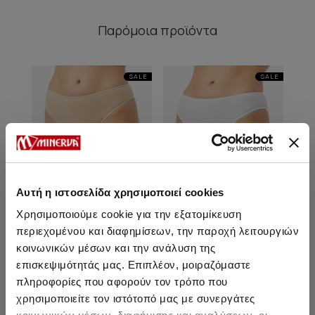
Παρόμοια προϊόντα
SALE
SALE
Αυτή η ιστοσελίδα χρησιμοποιεί cookies
Χρησιμοποιούμε cookie για την εξατομίκευση
περιεχομένου και διαφημίσεων, την παροχή λειτουργιών
κοινωνικών μέσων και την ανάλυση της
επισκεψιμότητάς μας. Επιπλέον, μοιραζόμαστε
Fimelle TENCEL™ Modal
Fimelle TENCEL™ Modal
Fi
Γυναικείο Brazil Invisible
Γυναικείο Brazil Invisible
Γυν
πληροφορίες που αφορούν τον τρόπο που
Σλιπ 2τμχ
Σλιπ 2τμχ
χρησιμοποιείτε τον ιστότοπό μας με συνεργάτες
Από 13,35 € έως 14,50 €
Από 13,35 € έως 14,50 €
Απ