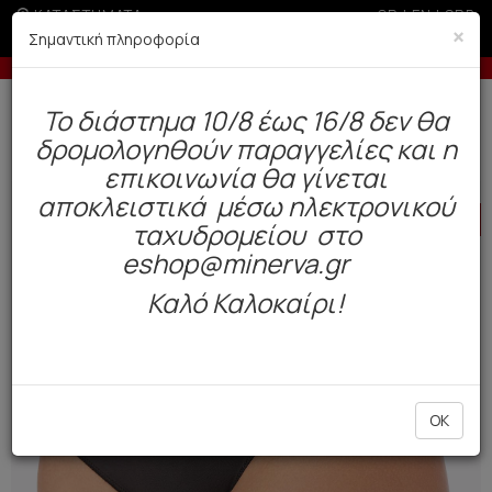
ΚΑΤΑΣΤΗΜΑΤΑ
GR
|
EN
|
SRB
×
Σημαντική πληροφορία
ις με πιστωτική άνω των 100€
-5% σε παραγγελίες άνω 
Δωρεάν αποστολή άνω των 49€. Παράδοση σε 3-5 εργάσιμες.
To διάστημα 10/8 έως 16/8 δεν θα
0
δρομολογηθούν παραγγελίες και η
Γυναίκα
Εσώρουχα Everyday
Σλιπ
επικοινωνία θα γίνεται
αποκλειστικά μέσω ηλεκτρονικού
HOT
OFFER
ταχυδρομείου στο
eshop@minerva.gr
Καλό Καλοκαίρι!
OK