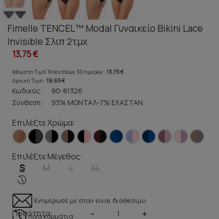
Fimelle TENCEL™ Modal Γυναικείο Bikini Lace
Invisible Σλιπ 2τμχ
13,75 €
Μέγιστη Τιμή Τελευταίων 30 ημερών :
13,75 €
Αρχική Τιμή :
19,65 €
Κωδικός:
90-81326
Σύνθεση:
93% ΜΟΝΤΑΛ-7% ΕΛΑΣΤΑΝ
Επιλέξτε Χρώμα:
Επιλέξτε Μέγεθος:
S
M
L
XL
Ενημέρωσέ με όταν είναι διαθέσιμο
Ποσότητα:
-
+
Λίγα κομμάτια