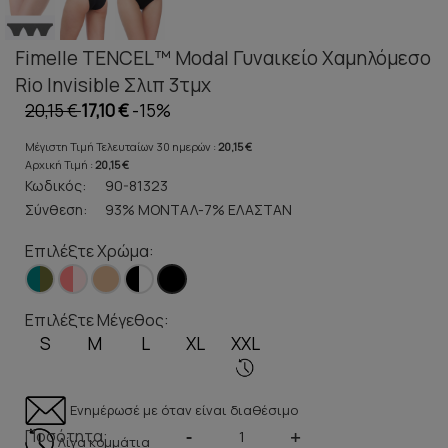
Fimelle TENCEL™ Modal Γυναικείο Χαμηλόμεσο
Rio Invisible Σλιπ 3τμχ
20,15 €
17,10 €
-15%
Μέγιστη Τιμή Τελευταίων 30 ημερών :
20,15 €
Αρχική Τιμή :
20,15 €
Κωδικός:
90-81323
Σύνθεση:
93% ΜΟΝΤΑΛ-7% ΕΛΑΣΤΑΝ
Επιλέξτε Χρώμα:
Επιλέξτε Μέγεθος:
S
M
L
XL
XXL
Ενημέρωσέ με όταν είναι διαθέσιμο
Ποσότητα:
-
+
Λίγα κομμάτια