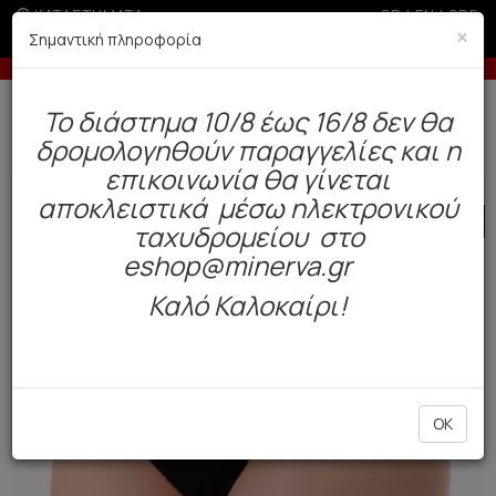
ΚΑΤΑΣΤΗΜΑΤΑ
GR
|
EN
|
SRB
×
Σημαντική πληροφορία
ω των 200€ σε περίοδο εκπτώσεων
-10% σε παραγ
Δωρεάν αποστολή άνω των 49€. Παράδοση σε 3-5 εργάσιμες.
To διάστημα 10/8 έως 16/8 δεν θα
0
δρομολογηθούν παραγγελίες και η
Γυναίκα
Εσώρουχα Everyday
Σλιπ
επικοινωνία θα γίνεται
αποκλειστικά μέσω ηλεκτρονικού
SALE
ταχυδρομείου στο
eshop@minerva.gr
Καλό Καλοκαίρι!
OK