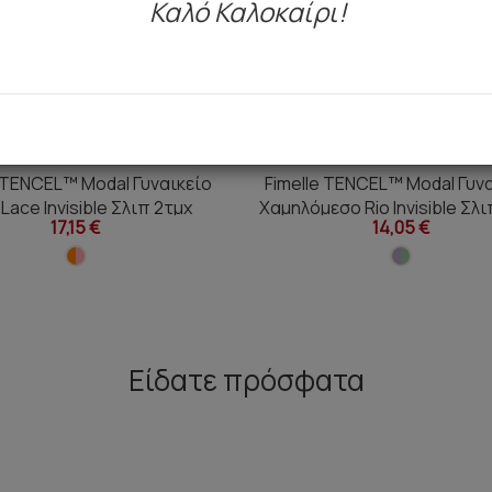
Καλό Καλοκαίρι!
e TENCEL™ Modal Γυναικείο
Fimelle TENCEL™ Modal Γυν
i Lace Invisible Σλιπ 2τμχ
Χαμηλόμεσο Rio Invisible Σλι
17,15 €
14,05 €
Είδατε πρόσφατα