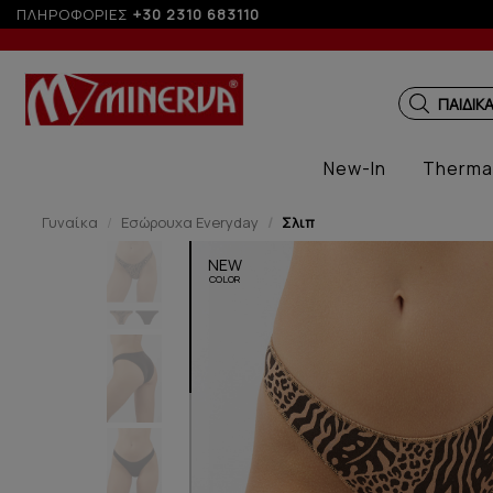
ΠΛΗΡΟΦΟΡΙΕΣ
+30 2310 683110
ΓΥΝΑΙΚ
New-In
Therma
Γυναίκα
Εσώρουχα Everyday
Σλιπ
NEW
COLOR