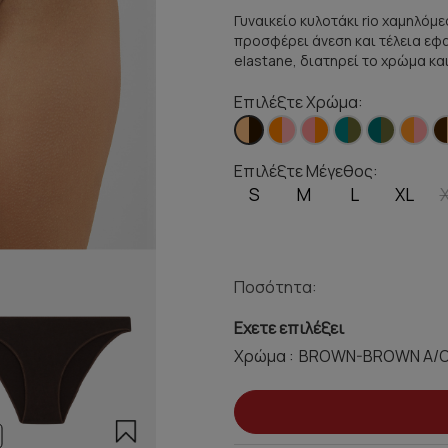
Γυναικείο κυλοτάκι rio χαμηλόμε
προσφέρει άνεση και τέλεια ε
elastane, διατηρεί το χρώμα κα
Επιλέξτε Χρώμα:
Επιλέξτε Μέγεθος:
S
M
L
XL
Ποσότητα:
Εχετε επιλέξει
Χρώμα :