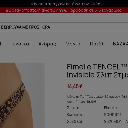
-5% σε παραγγελίες άνω των 200€ σε περίοδο εκπτώσεων
Δωρεάν αποστολή άνω των 49€. Παράδοση σε 3-5 εργάσιμες.
ΕΙΑ
l
Γυναίκα
Ανδρας
Μαγιό
Παιδί
BAZA
Fimelle TENCEL™ 
Invisible Σλιπ 2τμ
14,45 €
Μέγιστη Τιμή Τελευταίων 30 ημερών :
14,4
Αρχική Τιμή :
18,10 €
Σειρά:
Fimelle
Κωδικός:
90-81321
Σύνθεση:
93% ΜΟΝΤΑ