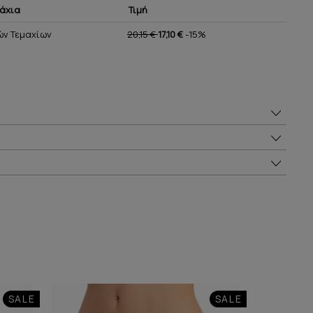
άχια
Τιμή
ών Τεμαχίων
20,15 €
17,10 €
-15%
SALE
SALE