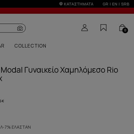
ΚΑΤΑΣΤΗΜΑΤΑ
GR
|
EN
|
SRB
0
AR
COLLECTION
Modal Γυναικείο Χαμηλόμεσο Rio
χ
5 €
Λ-7% ΕΛΑΣΤΑΝ