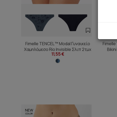
Fimelle TENCEL™ Modal Γυναικείο
Fimell
Χαμηλόμεσο Rio Invisible Σλιπ 2τμχ
Bikin
11,55 €
NEW
COLOR