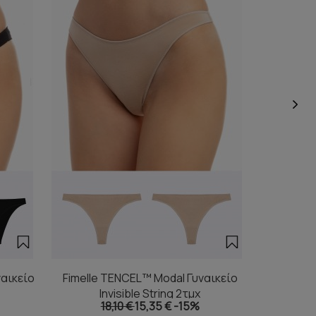
αικείο
Fimelle TENCEL™ Modal Γυναικείο
Fimelle
Invisible String 2τμχ
I
18,10 €
15,35 €
-15%
1