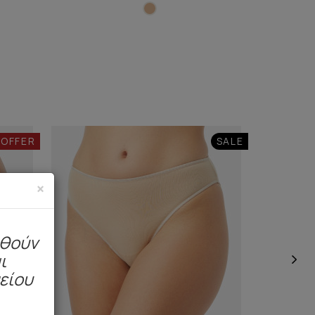
 OFFER
SALE
×
ηθούν
ι
μείου