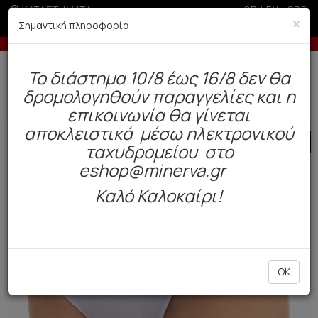
ΚΑΤΑΣΤΗΜΑΤΑ
GR
|
EN
|
SRB
×
Σημαντική πληροφορία
λίες άνω των 200€
Έως 6 άτοκες δόσεις με 
Δωρεάν αποστολή άνω των 49€. Παράδοση σε 3-5 εργάσιμες.
To διάστημα 10/8 έως 16/8 δεν θα
0
δρομολογηθούν παραγγελίες και η
Γυναίκα
Εσώρουχα Everyday
Σλιπ
επικοινωνία θα γίνεται
αποκλειστικά μέσω ηλεκτρονικού
SALE
ταχυδρομείου στο
eshop@minerva.gr
Καλό Καλοκαίρι!
OK