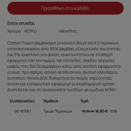
Προσθήκη στο καλάθι
Εχετε επιλέξει
Χρώμα :
Μέγεθος :
Cotton Touch βαμβακερό γυναικείο Brazil σλιπ 2 τεμαχίων,
κατασκευασμένο από 95% βαμβάκι εξαιρετικής ποιότητας
και 5% ελαστάνη για άνεση, ελαστικότητα και σταθερή
εφαρμογή όλη την ημέρα. Με επίπεδες, σχεδόν αόρατες
ραφές που δεν διαγράφουν κάτω από λεπτά ή εφαρμοστά
ρούχα, προσφέρει απαλή αίσθηση και φυσική ελευθερία
κινήσεων. Αγκαλιάζει διακριτικά το σώμα, χαρίζοντας
άνεση και κολακευτική εφαρμογή για καθημερινή χρήση.
Διατίθεται και σε συσκευασία των3τμχ. με κωδικό 81361.
Συσκευασίες
Τεμάχια
Τιμή
90-81361
Τριών Τεμαχίων
19,80 €
16,80 €
-15%