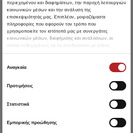
περιεχομένου και διαφημίσεων, την παροχή λειτουργιών
κοινωνικών μέσων και την ανάλυση της
επισκεψιμότητάς μας. Επιπλέον, μοιραζόμαστε
πληροφορίες που αφορούν τον τρόπο που
χρησιμοποιείτε τον ιστότοπό μας με συνεργάτες
Fimelle TENCEL™ Modal
Fimelle TENCEL™ Modal
Fi
κοινωνικών μέσων, διαφήμισης και αναλύσεων, οι
Γυναικείο Brazil Invisible
Γυναικείο Brazil Invisible
Γυν
οποίοι ενδεχομένως να τις συνδυάσουν με άλλες
Σλιπ 2τμχ
Σλιπ 2τμχ
Από 13,35 € έως 14,50 €
Από 13,35 € έως 14,50 €
Απ
πληροφορίες που τους έχετε παραχωρήσει ή τις οποίες
έχουν συλλέξει σε σχέση με την από μέρους σας χρήση
Επιλογή
των υπηρεσιών τους.
Αναγκαία
συγκατάθεσης
Προτιμήσεις
Μπορεί να σου αρέσει επίσης
Στατιστικά
SALE
HOT OFFER
Εμπορικής προώθησης