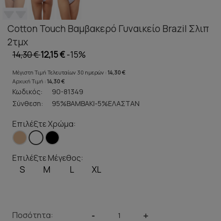
Cotton Touch Βαμβακερό Γυναικείο Brazil Σλιπ
2τμχ
14,30 €
12,15 €
-15%
Μέγιστη Τιμή Τελευταίων 30 ημερών :
14,30 €
Αρχική Τιμή :
14,30 €
Κωδικός:
90-81349
Σύνθεση:
95%ΒΑΜΒΑΚΙ-5%ΕΛΑΣΤΑΝ
Επιλέξτε Χρώμα:
Επιλέξτε Μέγεθος:
S
M
L
XL
Ποσότητα:
-
+