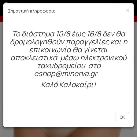
ΚΑΤΑΣΤΗΜΑΤΑ
GR
|
EN
|
SRB
×
Σημαντική πληροφορία
ις με πιστωτική άνω των 100€
-10% σε παραγ
Δωρεάν αποστολή άνω των 49€. Παράδοση σε 3-5 εργάσιμες.
To διάστημα 10/8 έως 16/8 δεν θα
0
δρομολογηθούν παραγγελίες και η
Γυναίκα
Εσώρουχα Everyday
Σλιπ
επικοινωνία θα γίνεται
αποκλειστικά μέσω ηλεκτρονικού
SALE
ταχυδρομείου στο
eshop@minerva.gr
Καλό Καλοκαίρι!
OK