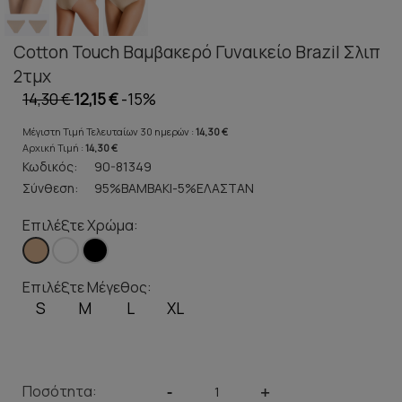
Cotton Touch Βαμβακερό Γυναικείο Brazil Σλιπ
2τμχ
14,30 €
12,15 €
-15%
Μέγιστη Τιμή Τελευταίων 30 ημερών :
14,30 €
Αρχική Τιμή :
14,30 €
Κωδικός:
90-81349
Σύνθεση:
95%ΒΑΜΒΑΚΙ-5%ΕΛΑΣΤΑΝ
Επιλέξτε Χρώμα:
Επιλέξτε Μέγεθος:
S
M
L
XL
Ποσότητα:
-
+