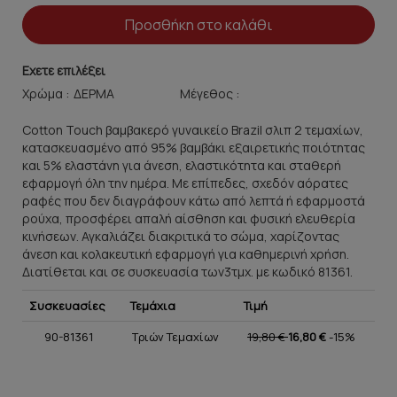
Προσθήκη στο καλάθι
Εχετε επιλέξει
Χρώμα :
Μέγεθος :
Cotton Touch βαμβακερό γυναικείο Brazil σλιπ 2 τεμαχίων,
κατασκευασμένο από 95% βαμβάκι εξαιρετικής ποιότητας
και 5% ελαστάνη για άνεση, ελαστικότητα και σταθερή
εφαρμογή όλη την ημέρα. Με επίπεδες, σχεδόν αόρατες
ραφές που δεν διαγράφουν κάτω από λεπτά ή εφαρμοστά
ρούχα, προσφέρει απαλή αίσθηση και φυσική ελευθερία
κινήσεων. Αγκαλιάζει διακριτικά το σώμα, χαρίζοντας
άνεση και κολακευτική εφαρμογή για καθημερινή χρήση.
Διατίθεται και σε συσκευασία των3τμχ. με κωδικό 81361.
Συσκευασίες
Τεμάχια
Τιμή
90-81361
Τριών Τεμαχίων
19,80 €
16,80 €
-15%