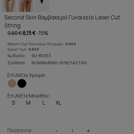
Second Skin Βαμβακερό Γυναικείο Laser Cut
String
9,60 €
8,15 €
-15%
Μέγιστη Τιμή Τελευταίων 30 ημερών :
9,60 €
Αρχική Τιμή :
9,60 €
Κωδικός:
90-80353
Σύνθεση:
84%ΒΑΜΒΑΚΙ-16%ΕΛΑΣΤΑΝ
Επιλέξτε Χρώμα:
Επιλέξτε Μέγεθος:
S
M
L
XL
Ποσότητα:
-
+