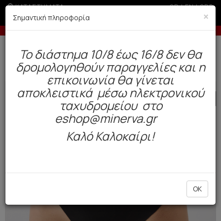
ΚΑΤΑΣΤΗΜΑΤΑ
GR
|
EN
|
SRB
×
Σημαντική πληροφορία
-10% σε παραγγελίες άνω των 200€
Έως 
Δωρεάν αποστολή άνω των 49€. Παράδοση σε 3-5 εργάσιμες.
To διάστημα 10/8 έως 16/8 δεν θα
0
δρομολογηθούν παραγγελίες και η
Γυναίκα
Εσώρουχα Everyday
Σλιπ
επικοινωνία θα γίνεται
αποκλειστικά μέσω ηλεκτρονικού
SALE
ταχυδρομείου στο
eshop@minerva.gr
Καλό Καλοκαίρι!
OK