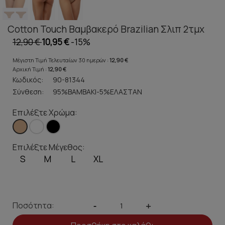
Cotton Touch Βαμβακερό Brazilian Σλιπ 2τμχ
12,90 €
10,95 €
-15%
Μέγιστη Τιμή Τελευταίων 30 ημερών :
12,90 €
Αρχική Τιμή :
12,90 €
Κωδικός:
90-81344
Σύνθεση:
95%ΒΑΜΒΑΚΙ-5%ΕΛΑΣΤΑΝ
Επιλέξτε Χρώμα:
Επιλέξτε Μέγεθος:
S
M
L
XL
Ποσότητα:
-
+