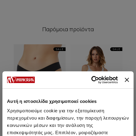
Παρόμοια προϊόντα
SALE
SALE
Αυτή η ιστοσελίδα χρησιμοποιεί cookies
Χρησιμοποιούμε cookie για την εξατομίκευση
περιεχομένου και διαφημίσεων, την παροχή λειτουργιών
κοινωνικών μέσων και την ανάλυση της
Second Skin Βαμβακερό
Fimelle Elegance TENCEL™
Fim
επισκεψιμότητάς μας. Επιπλέον, μοιραζόμαστε