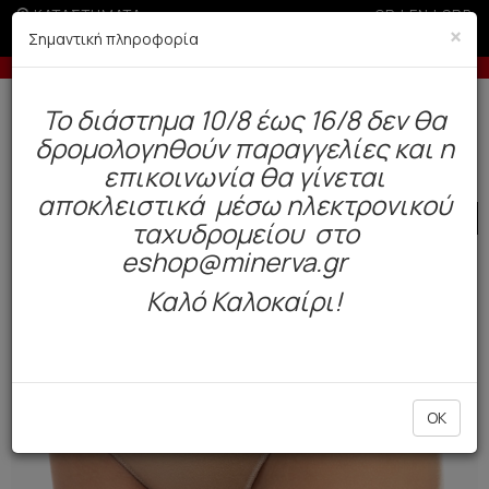
ΚΑΤΑΣΤΗΜΑΤΑ
GR
|
EN
|
SRB
×
Σημαντική πληροφορία
ν 200€ σε περίοδο εκπτώσεων
-10% σε παραγγελ
Δωρεάν αποστολή άνω των 49€. Παράδοση σε 3-5 εργάσιμες.
To διάστημα 10/8 έως 16/8 δεν θα
0
δρομολογηθούν παραγγελίες και η
Γυναίκα
Εσώρουχα Everyday
Σλιπ
επικοινωνία θα γίνεται
αποκλειστικά μέσω ηλεκτρονικού
SALE
ταχυδρομείου στο
eshop@minerva.gr
Καλό Καλοκαίρι!
OK