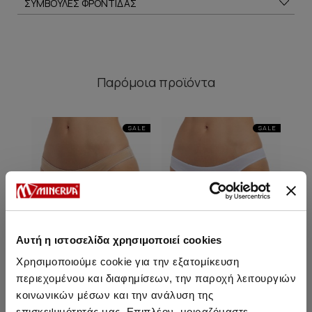
ΣΥΜΒΟΥΛΕΣ ΦΡΟΝΤΙΔΑΣ
Παρόμοια προϊόντα
SALE
SALE
Αυτή η ιστοσελίδα χρησιμοποιεί cookies
Χρησιμοποιούμε cookie για την εξατομίκευση
περιεχομένου και διαφημίσεων, την παροχή λειτουργιών
κοινωνικών μέσων και την ανάλυση της
επισκεψιμότητάς μας. Επιπλέον, μοιραζόμαστε