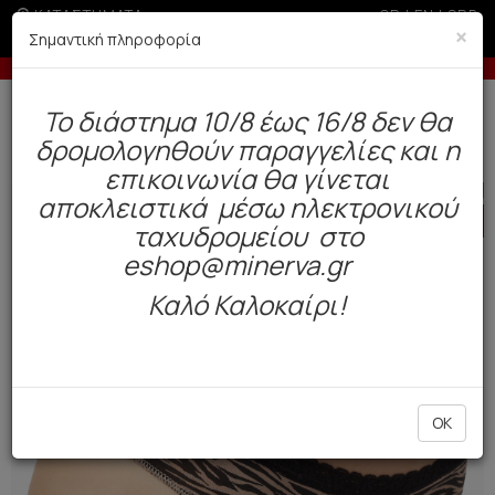
ΚΑΤΑΣΤΗΜΑΤΑ
GR
|
EN
|
SRB
×
Σημαντική πληροφορία
ε πιστωτική άνω των 100€
-5% σε παραγγελίες άνω των
Δωρεάν αποστολή άνω των 49€. Παράδοση σε 3-5 εργάσιμες.
To διάστημα 10/8 έως 16/8 δεν θα
0
δρομολογηθούν παραγγελίες και η
Γυναίκα
Εσώρουχα Everyday
Σλιπ
επικοινωνία θα γίνεται
αποκλειστικά μέσω ηλεκτρονικού
HOT
OFFER
ταχυδρομείου στο
eshop@minerva.gr
Καλό Καλοκαίρι!
OK