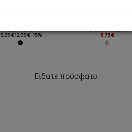
e Elegance TENCEL™ Modal
Fimelle Elegance TENCEL™ 
Γυναικείο Rio Σλιπ
Γυναικειο Rio Σλιπ
15,25 €
12,95 €
-15%
8,75 €
Είδατε πρόσφατα