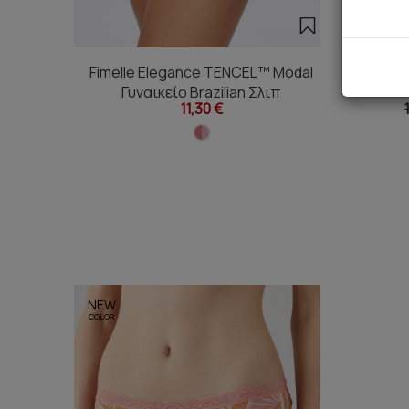
Fimelle Elegance TENCEL™ Modal
Fimell
Γυναικείο Brazilian Σλιπ
11,30 €
NEW
COLOR