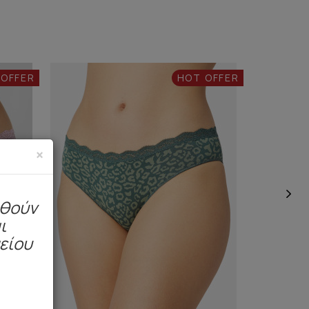
 OFFER
HOT OFFER
×
ηθούν
ι
μείου