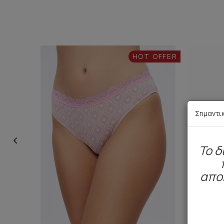
HOT OFFER
Σημαντι
To δ
απο