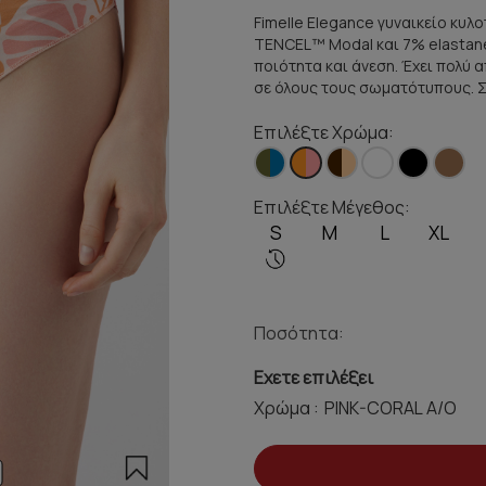
Fimelle Elegance γυναικείο κυλο
TENCEL™ Modal και 7% elastane
ποιότητα και άνεση. Έχει πολύ 
σε όλους τους σωματότυπους. 
Επιλέξτε Χρώμα:
Επιλέξτε Μέγεθος:
S
M
L
XL
Ποσότητα:
Εχετε επιλέξει
Χρώμα :