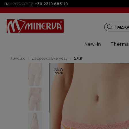
ΠΛΗΡΟΦΟΡΙΕΣ
+30 2310 683110
ΠΑΙΔΙΚ
New-In
Therma
Γυναίκα
Εσώρουχα Everyday
Σλιπ
NEW
COLOR