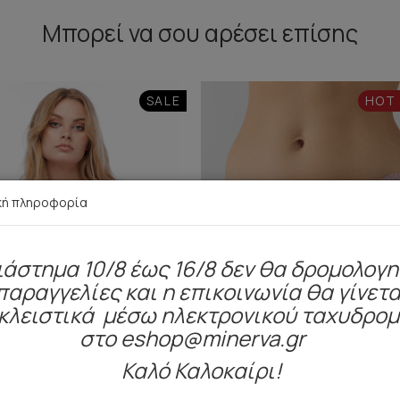
Μπορεί να σου αρέσει επίσης
SALE
HOT
κή πληροφορία
ιάστημα 10/8 έως 16/8 δεν θα δρομολογ
παραγγελίες και η επικοινωνία θα γίνετα
κλειστικά μέσω ηλεκτρονικού ταχυδρο
στο eshop@minerva.gr
Καλό Καλοκαίρι!