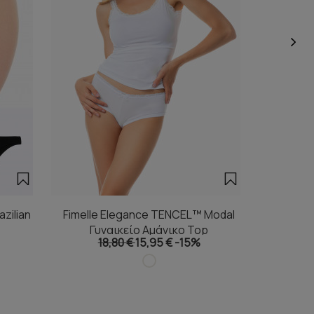
zilian
Fimelle Elegance TENCEL™ Modal
Fimelle
Γυναικείο Αμάνικο Top
Γυ
18,80 €
15,95 €
-15%
1