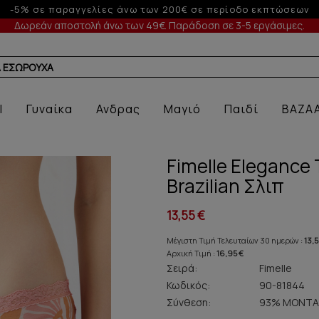
Έως 6 άτοκες δόσεις με πιστωτική άνω των 100€
Δωρεάν αποστολή άνω των 49€. Παράδοση σε 3-5 εργάσιμες.
Α ΕΣΩΡΟΥΧΑ ΜΕ ΠΡΟΣΦΟΡΑ
l
Γυναίκα
Ανδρας
Μαγιό
Παιδί
BAZA
Fimelle Elegance
Brazilian Σλιπ
13,55 €
Μέγιστη Τιμή Τελευταίων 30 ημερών :
13,5
Αρχική Τιμή :
16,95 €
Σειρά:
Fimelle
Κωδικός:
90-81844
Σύνθεση:
93% ΜΟΝΤΑ