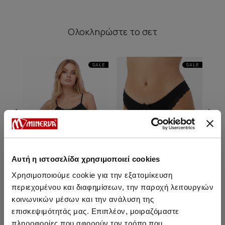
Ολοκληρώστε
το σετ
SALE
SALE
Αυτή η ιστοσελίδα χρησιμοποιεί cookies
Χρησιμοποιούμε cookie για την εξατομίκευση
περιεχομένου και διαφημίσεων, την παροχή λειτουργιών
κοινωνικών μέσων και την ανάλυση της
Fimelle Elegance TENCEL™
Fimelle Elegance TENCEL™
Fim
Modal Γυναικείο Rio Σλιπ
Modal Γυναικείο String
Mod
επισκεψιμότητάς μας. Επιπλέον, μοιραζόμαστε
πληροφορίες που αφορούν τον τρόπο που
15,25 €
12,95 €
-15%
17,40 €
14,75 €
-15%