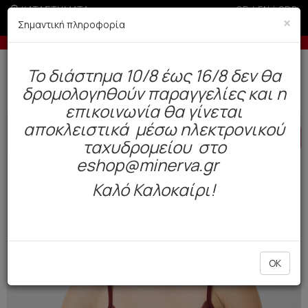
ΚΑΤΑΣΤΗΜΑΤΑ
GR
|
EN
|
SRB
×
Σημαντική πληροφορία
άτοκες δόσεις με πιστωτική άνω των 100€
-5% σε παραγ
Δωρεάν αποστολή άνω των 49€. Παράδοση σε 3-5 εργάσιμες.
To διάστημα 10/8 έως 16/8 δεν θα
0
δρομολογηθούν παραγγελίες και η
Γυναίκα
Εσώρουχα Everyday
Φανελάκια
επικοινωνία θα γίνεται
αποκλειστικά μέσω ηλεκτρονικού
HOT
OFFER
ταχυδρομείου στο
eshop@minerva.gr
Καλό Καλοκαίρι!
OK