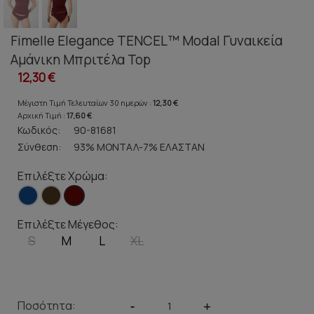
Fimelle Elegance TENCEL™ Modal Γυναικεία
Αμάνικη Μπριτέλα Top
12,30 €
Μέγιστη Τιμή Τελευταίων 30 ημερών :
12,30 €
Αρχική Τιμή :
17,60 €
Κωδικός:
90-81681
Σύνθεση:
93% ΜΟΝΤΑΛ-7% ΕΛΑΣΤΑΝ
Επιλέξτε Χρώμα:
Επιλέξτε Μέγεθος:
S
M
L
XL
Ποσότητα:
-
+