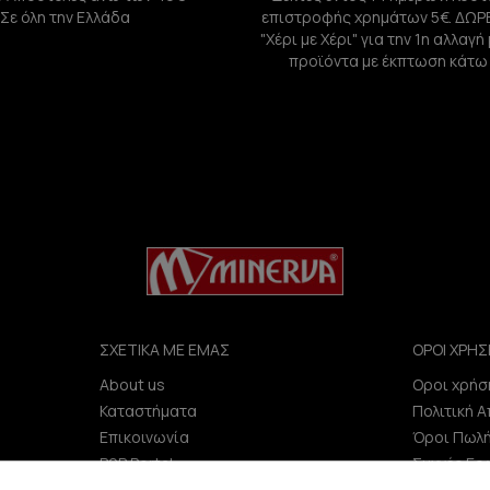
Σε όλη την Ελλάδα
επιστροφής χρημάτων 5€. ΔΩΡ
"Χέρι με Χέρι" για την 1η αλλαγ
προϊόντα με έκπτωση κάτω
ΣΧΕΤΙΚΑ ΜΕ ΕΜΑΣ
ΟΡΟΙ ΧΡΗΣ
About us
Οροι χρήσ
e
Καταστήματα
Πολιτική 
Επικοινωνία
Όροι Πωλ
B2B Portal
Συχνές Ερ
Επενδυτές (IR)