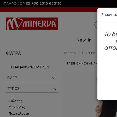
ΠΛΗΡΟΦΟΡΙΕΣ
+30 2310 683110
Σημαντι
ΠΑΙΔ
To δ
New-In
Therma
απο
ΦΙΛΤΡΑ
Thermal
Γυναίκα
Παντελόν
ΤΑΞΙΝΟΜΗΣΗ ΑΝΑ
ΕΠΑΝΑΦΟΡΆ ΦΊΛΤΡΩΝ
ΕΙΔΟΣ
ΤΥΠΟΣ
Κάλτσες
Μπλούζες
Παντελόνια