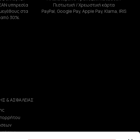
ΕΑΝ υπηρεσία
Πιστωτική / Χρεωστική κάρτα
ή μεγέθους στα
PayPal, Google Pay, Apple Pay, Klarna, IRIS
 από 30%.
ΗΣ & ΑΣΦΑΛΕΙΑΣ
ης
Απορρήτου
ήσεων
ωτήσεις