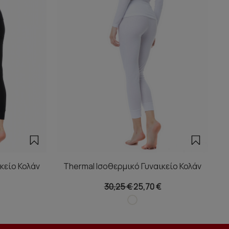
κείο Κολάν
Thermal Ισοθερμικό Γυναικείο Κολάν
30,25 €
25,70 €