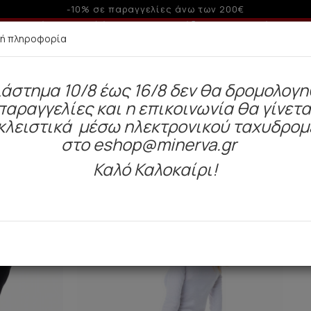
-10% σε παραγγελίες άνω των 200€
Δωρεάν αποστολή άνω των 49€. Παράδοση σε 3-5 εργάσιμες.
κή πληροφορία
ιάστημα 10/8 έως 16/8 δεν θα δρομολογ
παραγγελίες και η επικοινωνία θα γίνετα
l
Γυναίκα
Ανδρας
Μαγιό
Παιδί
BAZA
κλειστικά μέσω ηλεκτρονικού ταχυδρομ
στο eshop@minerva.gr
ια (2)
Καλό Καλοκαίρι!
SALE
SALE