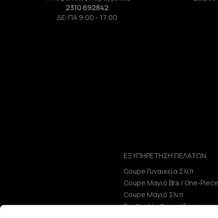
2310 692842
ΔΕ-ΠΑ 9:00 - 17:00
ΕΞΥΠΗΡΕΤΗΣΗ ΠΕΛΑΤΩΝ
Coupe Γυναικεία Σλιπ
Coupe Μαγιό Bra / One-Piec
Coupe Μαγιό Σλιπ
Συμβουλές Φροντίδας
Μεγεθολόγιο