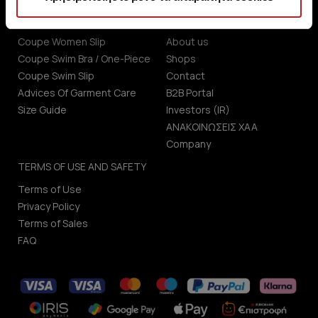
CUSTOMER SERVICE
ABOUT US
Coupe Women Slip
About us
Coupe Swim Bra / One-Piece
Shops
Coupe Swim Slip
Contact
Advices Of Garment Care
B2B Portal
Size Guide
Investors (IR)
ΑΝΑΚΟΙΝΩΣΕΙΣ ΧΑΑ
Company
TERMS OF USE AND SAFETY
Terms of Use
Privacy Policy
Terms of Sales
FAQ