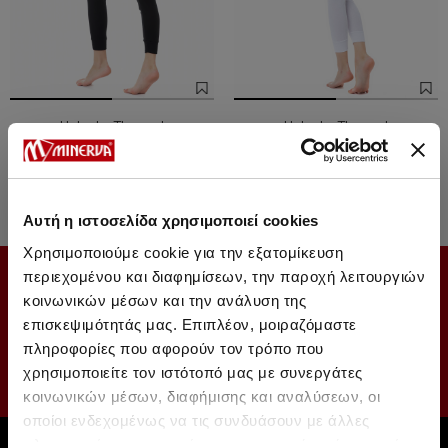
Helanke Thermal
Helanke Thermal
3570 Дин.
3033 Дин.
3570 Дин.
3033 Дин.
Αυτή η ιστοσελίδα χρησιμοποιεί cookies
Χρησιμοποιούμε cookie για την εξατομίκευση
περιεχομένου και διαφημίσεων, την παροχή λειτουργιών
SUBSCRIBE TO OUR NEWSLETTER
κοινωνικών μέσων και την ανάλυση της
επισκεψιμότητάς μας. Επιπλέον, μοιραζόμαστε
πληροφορίες που αφορούν τον τρόπο που
χρησιμοποιείτε τον ιστότοπό μας με συνεργάτες
κοινωνικών μέσων, διαφήμισης και αναλύσεων, οι
οποίοι ενδεχομένως να τις συνδυάσουν με άλλες
πληροφορίες που τους έχετε παραχωρήσει ή τις οποίες