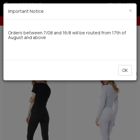
MALOPRODAJE
GR
|
EN
|
SRB
×
Important Notice
Besplatna dostava za porudžbine preko 4.000 dinara
Dostava u roku od 10 radnih dana
Orders between 7/08 and 16/8 will be routed from 17th of
August and above
0
Thermal
Women's
Donji delovi (2)
Filter
SORTIRATI
OK
SALE
SALE