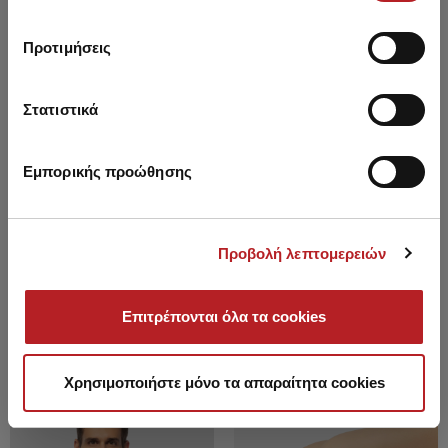
Προτιμήσεις
Στατιστικά
Εμπορικής προώθησης
Προβολή λεπτομερειών
Thermal Ισοθερμική
Thermal Ισοθερμική
Μακρυμάνικη Ανδρική Μπλούζα
Κοντομάνικη Ανδρική Μπλούζα
με Ανοιχτή λαιμόκοψη
με ανοιχτή λαιμόκοψη
Επιτρέπονται όλα τα cookies
33,15 €
28,15 €
-15%
27,35 €
23,20 €
-15%
Χρησιμοποιήστε μόνο τα απαραίτητα cookies
SALE
SALE