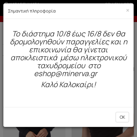
ΚΑΤΑΣΤΗΜΑΤΑ
GR
|
EN
|
SRB
×
Σημαντική πληροφορία
Έως 6 άτοκες δόσεις με πιστωτική άνω των 100€
Δωρεάν αποστολή άνω των 49€. Παράδοση σε 3-5 εργάσιμες.
To διάστημα 10/8 έως 16/8 δεν θα
0
δρομολογηθούν παραγγελίες και η
Thermal
Ανδρας (19)
επικοινωνία θα γίνεται
αποκλειστικά μέσω ηλεκτρονικού
Φίλτρα
ΤΑΞΙΝΟΜΗΣΗ ΑΝΑ
ταχυδρομείου στο
SALE
SALE
eshop@minerva.gr
Καλό Καλοκαίρι!
OK