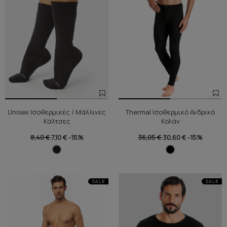
Unisex Ισοθερμικές / Μάλλινες
Thermal Ισοθερμικό Ανδρικό
Κάλτσες
Κολάν
8,40 €
7,10 €
-15%
36,05 €
30,60 €
-15%
SALE
SALE