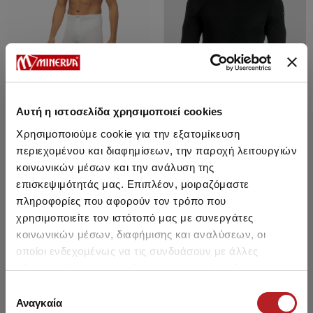
Αυτή η ιστοσελίδα χρησιμοποιεί cookies
Χρησιμοποιούμε cookie για την εξατομίκευση
περιεχομένου και διαφημίσεων, την παροχή λειτουργιών
κοινωνικών μέσων και την ανάλυση της
Thermal Ισοθερμικό Ανδρικό
Thermal Ισοθερμική
επισκεψιμότητάς μας. Επιπλέον, μοιραζόμαστε
Κολάν
Μακρυμάνικη Ανδρική Μπλούζα
με Ανοιχτή λαιμόκοψη
πληροφορίες που αφορούν τον τρόπο που
36,05 €
30,60 €
-15%
33,15 €
28,15 €
-15%
χρησιμοποιείτε τον ιστότοπό μας με συνεργάτες
κοινωνικών μέσων, διαφήμισης και αναλύσεων, οι
οποίοι ενδεχομένως να τις συνδυάσουν με άλλες
πληροφορίες που τους έχετε παραχωρήσει ή τις οποίες
SALE
SALE
έχουν συλλέξει σε σχέση με την από μέρους σας χρήση
Επιλογή
των υπηρεσιών τους.
Αναγκαία
συγκατάθεσης