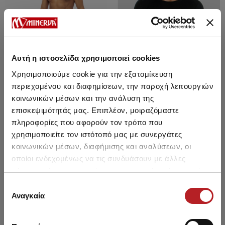
Αυτή η ιστοσελίδα χρησιμοποιεί cookies
Χρησιμοποιούμε cookie για την εξατομίκευση
περιεχομένου και διαφημίσεων, την παροχή λειτουργιών
κοινωνικών μέσων και την ανάλυση της
επισκεψιμότητάς μας. Επιπλέον, μοιραζόμαστε
πληροφορίες που αφορούν τον τρόπο που
M.duge gace Thermal
M.majica Termal dug rukav
χρησιμοποιείτε τον ιστότοπό μας με συνεργάτες
κοινωνικών μέσων, διαφήμισης και αναλύσεων, οι
4254 Дин.
3611 Дин.
-15%
3912 Дин.
3322 Дин.
-15%
οποίοι ενδεχομένως να τις συνδυάσουν με άλλες
πληροφορίες που τους έχετε παραχωρήσει ή τις οποίες
έχουν συλλέξει σε σχέση με την από μέρους σας χρήση
Επιλογή
των υπηρεσιών τους.
Αναγκαία
συγκατάθεσης
SALE
SALE