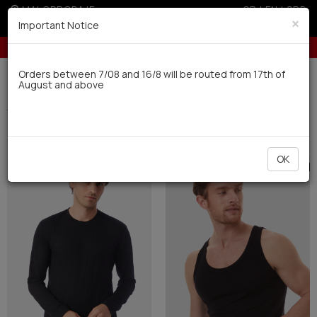
MALOPRODAJE
GR
|
EN
|
SRB
×
Important Notice
10% popusta za porudžbine preko 24.000 dinara
Dostava u roku od 10 radnih dana
Orders between 7/08 and 16/8 will be routed from 17th of
August and above
0
Thermal
Men's (19)
Filter
SORTIRATI
OK
SALE
SALE