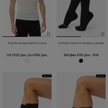
M.potkosulja Merino vuna
Uniseks termo/vunene carape
Od 3328 Дин. Do 4089 Дин.
991 Дин.
838 Дин.
-15%
SALE
SALE