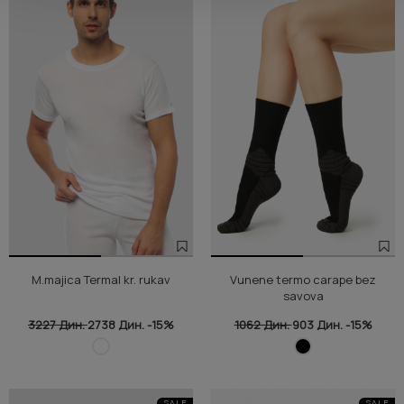
M.majica Termal kr. rukav
Vunene termo carape bez
savova
3227 Дин.
2738 Дин.
-15%
1062 Дин.
903 Дин.
-15%
SALE
SALE