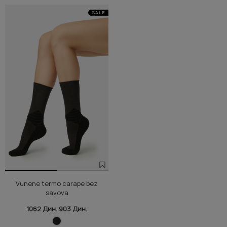
SALE
Vunene termo carape bez
savova
1062 Дин.
903 Дин.