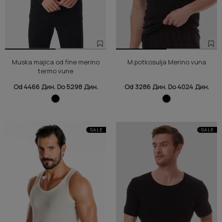
Muska majica od fine merino
M.potkosulja Merino vuna
termo vune
Od 4466 Дин. Do 5298 Дин.
Od 3286 Дин. Do 4024 Дин.
SALE
SALE