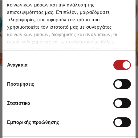
κοινωνικών μέσων και την ανάλυση της
επισκεψιμότητάς μας. Επιπλέον, μοιραζόμαστε
πληροφορίες που αφορούν τον τρόπο που
FOR GIRLS
FOR BOYS
χρησιμοποιείτε τον ιστότοπό μας με συνεργάτες
UP TO -30%
UP TO -30%
κοινωνικών μέσων, διαφήμισης και αναλύσεων, οι
SHOP SALE
SHOP SALE
οποίοι ενδεχομένως να τις συνδυάσουν με άλλες
πληροφορίες που τους έχετε παραχωρήσει ή τις οποίες
έχουν συλλέξει σε σχέση με την από μέρους σας χρήση
Επιλογή
των υπηρεσιών τους.
Αναγκαία
συγκατάθεσης
Προτιμήσεις
Στατιστικά
Εμπορικής προώθησης