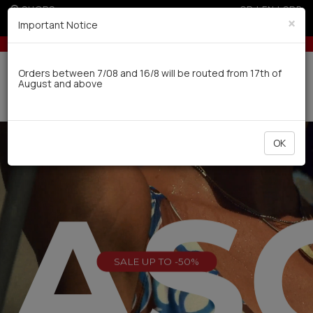
SHOPS
GR
|
EN
|
SRB
×
Important Notice
 100€
10% off for orders over 250€ for EU & 300€ for non EU
Delivery in 7-9 working days via UPS
Orders between 7/08 and 16/8 will be routed from 17th of
August and above
0
OK
EAS
SALE UP TO -50%