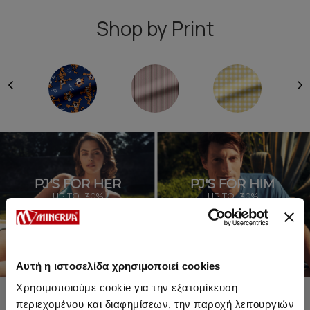
Shop by Print
PJ'S FOR HER
PJ'S FOR HIM
UP TO -30%
UP TO -30%
SHOP SALE
SHOP SALE
Αυτή η ιστοσελίδα χρησιμοποιεί cookies
Χρησιμοποιούμε cookie για την εξατομίκευση
περιεχομένου και διαφημίσεων, την παροχή λειτουργιών