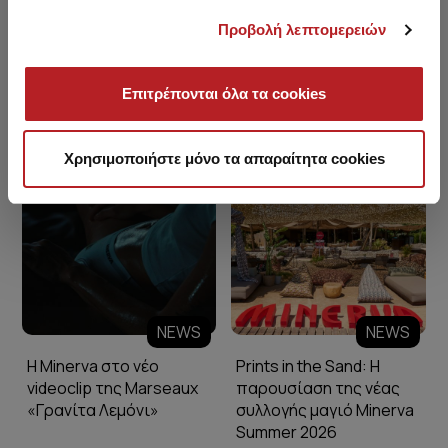
Προβολή λεπτομερειών
Επιτρέπονται όλα τα cookies
Minerva Blog
Χρησιμοποιήστε μόνο τα απαραίτητα cookies
NEWS
NEWS
Η Minerva στο νέο
Prints in the Sand: Η
videoclip της Marseaux
παρουσίαση της νέας
«Γρανίτα Λεμόνι»
συλλογής μαγιό Minerva
Summer 2026