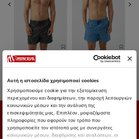
Printed Men's Soft Swim
Printed Men's Soft Swim
Pr
Shorts
Shorts
31,10 €
22,25 €
31,10 €
22,25 €
Αυτή η ιστοσελίδα χρησιμοποιεί cookies
Χρησιμοποιούμε cookie για την εξατομίκευση
περιεχομένου και διαφημίσεων, την παροχή λειτουργιών
κοινωνικών μέσων και την ανάλυση της
SUBSCRIBE TO OUR NEWSLETTER
επισκεψιμότητάς μας. Επιπλέον, μοιραζόμαστε
πληροφορίες που αφορούν τον τρόπο που
χρησιμοποιείτε τον ιστότοπό μας με συνεργάτες
κοινωνικών μέσων, διαφήμισης και αναλύσεων, οι