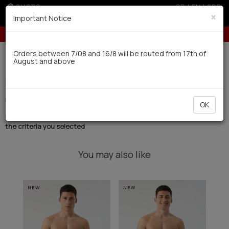
SHOPS
GR
|
EN
|
SRB
×
Important Notice
5% off for orders over 250€ for EU & 300€ for non EU (sale season)
Delivery in 7-9 working days via UPS
Orders between 7/08 and 16/8 will be routed from 17th of
August and above
0
Swimwear
Men
Printed (18)
Filter
SHORT BY
OK
No products were found with
the criteria you selected
You may also like
NEW
NEW
NE