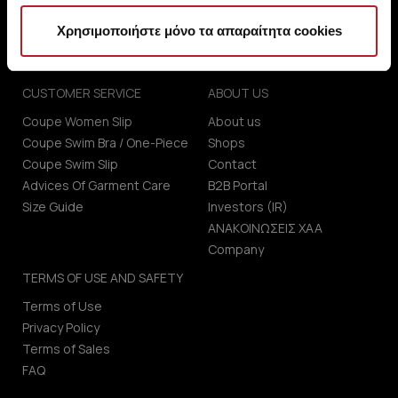
Χρησιμοποιήστε μόνο τα απαραίτητα cookies
CUSTOMER SERVICE
ABOUT US
Coupe Women Slip
About us
Coupe Swim Bra / One-Piece
Shops
Coupe Swim Slip
Contact
Advices Of Garment Care
B2B Portal
Size Guide
Investors (IR)
ΑΝΑΚΟΙΝΩΣΕΙΣ ΧΑΑ
Company
TERMS OF USE AND SAFETY
Terms of Use
Privacy Policy
Terms of Sales
FAQ