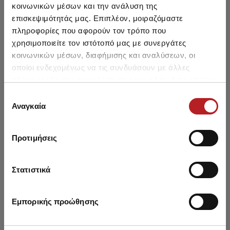
κοινωνικών μέσων και την ανάλυση της
You may also like
επισκεψιμότητάς μας. Επιπλέον, μοιραζόμαστε
πληροφορίες που αφορούν τον τρόπο που
χρησιμοποιείτε τον ιστότοπό μας με συνεργάτες
NE
HOT OFFER
HOT OFFER
κοινωνικών μέσων, διαφήμισης και αναλύσεων, οι
οποίοι ενδεχομένως να τις συνδυάσουν με άλλες
πληροφορίες που τους έχετε παραχωρήσει ή τις οποίες
έχουν συλλέξει σε σχέση με την από μέρους σας χρήση
Επιλογή
των υπηρεσιών τους.
Αναγκαία
συγκατάθεσης
Προτιμήσεις
Στατιστικά
Printed Men's Soft Swim
Mengear Printed Mens
Pr
Shorts
Swimwear
Εμπορικής προώθησης
22,25 €
11,95 €