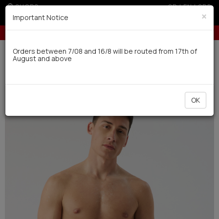
SHOPS
GR
|
EN
|
SRB
×
Important Notice
10% off for orders over 250€ for EU & 300€ for non EU
Delivery in 7-9 working days via UPS
Orders between 7/08 and 16/8 will be routed from 17th of
August and above
0
Swimwear
Men
Printed
NEW
OK