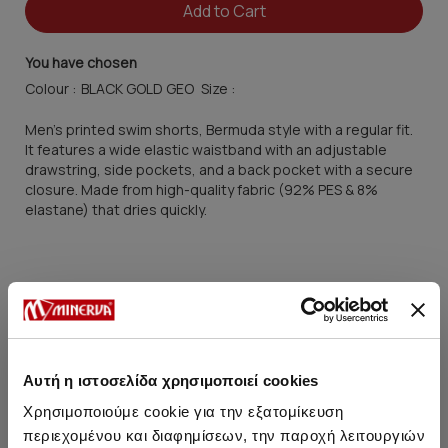
Add to Cart
You have chosen
Colour :
Size :
Men's printed swim shorts, Bermuda style with a regular fit.
It features a wide elastic waistband with an adjustable
drawstring, side pockets, and a back pocket with a secure
closure. Made from high-quality fabric (92% PES & 8%
elastane) that dries quickly.
SHIPPING METHODS
SIZE GUIDE
CARE TIPS
Αυτή η ιστοσελίδα χρησιμοποιεί cookies
Χρησιμοποιούμε cookie για την εξατομίκευση
περιεχομένου και διαφημίσεων, την παροχή λειτουργιών