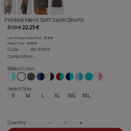
Printed Men's Soft Swim Shorts
31,10 €
22,25 €
Last 30 Days Max Price :
31,10 €
Retail Price :
44,50 €
Code:
96-37603
Composition:
...
Select Color:
Select Size:
S
M
L
XL
XXL
3XL
Quantity:
-
+