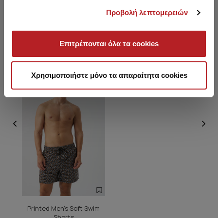
Προβολή λεπτομερειών
Επιτρέπονται όλα τα cookies
You saw recently
Χρησιμοποιήστε μόνο τα απαραίτητα cookies
NEW
Printed Men's Soft Swim
Shorts