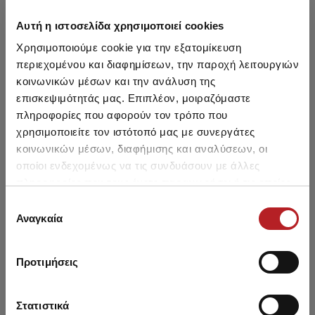
Αυτή η ιστοσελίδα χρησιμοποιεί cookies
Χρησιμοποιούμε cookie για την εξατομίκευση
περιεχομένου και διαφημίσεων, την παροχή λειτουργιών
κοινωνικών μέσων και την ανάλυση της
επισκεψιμότητάς μας. Επιπλέον, μοιραζόμαστε
πληροφορίες που αφορούν τον τρόπο που
Wool Thermal Seamless Socks
Wool Thermal Seamless Socks
χρησιμοποιείτε τον ιστότοπό μας με συνεργάτες
κοινωνικών μέσων, διαφήμισης και αναλύσεων, οι
9,00 €
7,65 €
-15%
9,00 €
7,65 €
-15%
οποίοι ενδεχομένως να τις συνδυάσουν με άλλες
πληροφορίες που τους έχετε παραχωρήσει ή τις οποίες
έχουν συλλέξει σε σχέση με την από μέρους σας χρήση
Επιλογή
των υπηρεσιών τους.
Αναγκαία
συγκατάθεσης
SALE
SALE
Προτιμήσεις
Στατιστικά