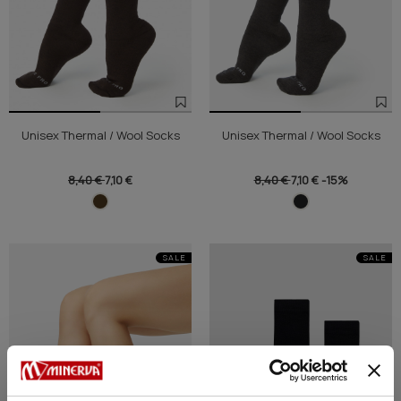
Unisex Thermal / Wool Socks
Unisex Thermal / Wool Socks
8,40 €
7,10 €
8,40 €
7,10 €
-15%
SALE
SALE