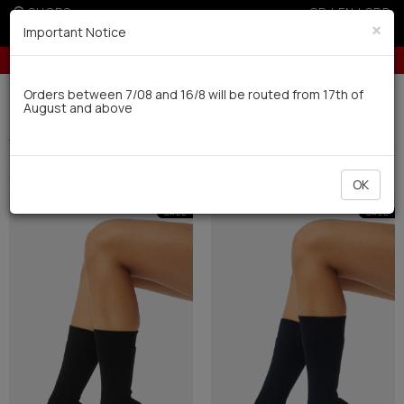
SHOPS
GR
|
EN
|
SRB
×
Important Notice
10% off for orders over 250€ for EU & 300€ for non EU
Delivery in 7-9 working days via UPS
Orders between 7/08 and 16/8 will be routed from 17th of
August and above
0
Thermal
Women's
Socks (8)
Filter
SHORT BY
OK
SALE
SALE