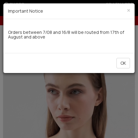
SHOPS
GR
|
EN
|
SRB
×
Important Notice
Up to 6 interest-free installments with credit cards for orders over 100€
Delivery in 7-9 working days via UPS
Orders between 7/08 and 16/8 will be routed from 17th of
August and above
0
Swimwear
Women
Bikinis
NEW
OK