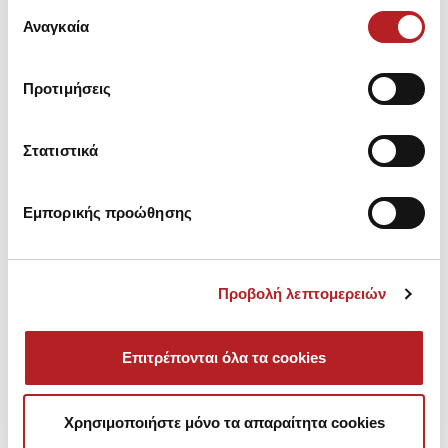
Επιλογή
των υπηρεσιών τους.
Αναγκαία
συγκατάθεσης
Προτιμήσεις
You may also like
Στατιστικά
NEW
NEW
NE
Εμπορικής προώθησης
Προβολή λεπτομερειών
Επιτρέπονται όλα τα cookies
Χρησιμοποιήστε μόνο τα απαραίτητα cookies