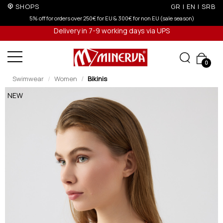
SHOPS
GR
|
EN
|
SRB
EU & 300€ for non EU (sale season)
Up to 6 interest-free installments wi
Delivery in 7-9 working days via UPS
0
Swimwear
Women
Bikinis
NEW