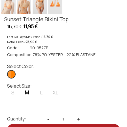
Sunset Triangle Bikini Top
16,70 €
11,95 €
Last 30 Days Max Price :
16,70 €
Retail Price :
23,90 €
Code:
90-9577B
Composition:
78% POLYESTER - 22% ELASTANE
Select Color:
Select Size:
S
M
L
XL
Quantity:
-
+