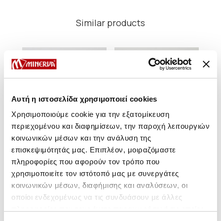
Similar products
NEW
NEW
NE
Αυτή η ιστοσελίδα χρησιμοποιεί cookies
Χρησιμοποιούμε cookie για την εξατομίκευση
περιεχομένου και διαφημίσεων, την παροχή λειτουργιών
κοινωνικών μέσων και την ανάλυση της
επισκεψιμότητάς μας. Επιπλέον, μοιραζόμαστε
πληροφορίες που αφορούν τον τρόπο που
χρησιμοποιείτε τον ιστότοπό μας με συνεργάτες
κοινωνικών μέσων, διαφήμισης και αναλύσεων, οι
Sunset Tanga Hot Tunnel
Sunset Rio Bikini Bottom
Suns
Bikini Bottom with side ties
οποίοι ενδεχομένως να τις συνδυάσουν με άλλες
πληροφορίες που τους έχετε παραχωρήσει ή τις οποίες
15,30 €
10,95 €
16,70 €
11,95 €
έχουν συλλέξει σε σχέση με την από μέρους σας χρήση