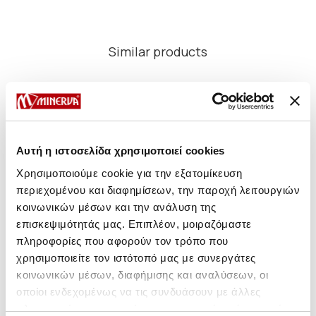
Similar products
NEW
NEW
NE
Αυτή η ιστοσελίδα χρησιμοποιεί cookies
Χρησιμοποιούμε cookie για την εξατομίκευση
περιεχομένου και διαφημίσεων, την παροχή λειτουργιών
κοινωνικών μέσων και την ανάλυση της
επισκεψιμότητάς μας. Επιπλέον, μοιραζόμαστε
πληροφορίες που αφορούν τον τρόπο που
χρησιμοποιείτε τον ιστότοπό μας με συνεργάτες
κοινωνικών μέσων, διαφήμισης και αναλύσεων, οι
Sunset V Bralette Bikini Top
Sunset Triangle Bikini Top
Sun
οποίοι ενδεχομένως να τις συνδυάσουν με άλλες
πληροφορίες που τους έχετε παραχωρήσει ή τις οποίες