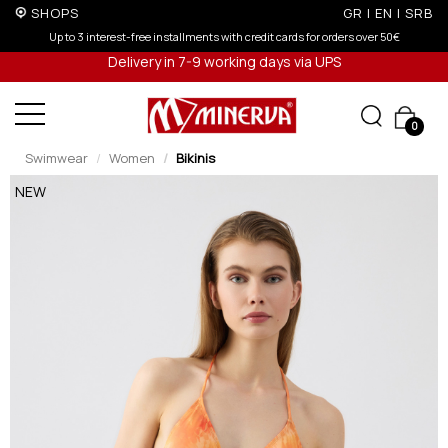
SHOPS
GR
|
EN
|
SRB
 credit cards for orders over 50€
Up to 6 interest-free installments with c
Delivery in 7-9 working days via UPS
0
Swimwear
Women
Bikinis
NEW