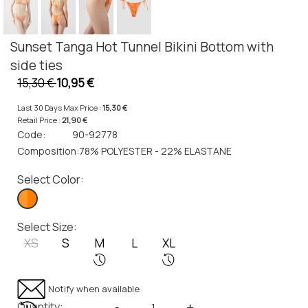
Sunset Tanga Hot Tunnel Bikini Bottom with
side ties
15,30 €
10,95 €
Last 30 Days Max Price :
15,30 €
Retail Price :
21,90 €
Code:
90-92778
Composition:
78% POLYESTER - 22% ELASTANE
Select Color:
Select Size:
XS
S
M
L
XL
Notify when available
Quantity:
-
+