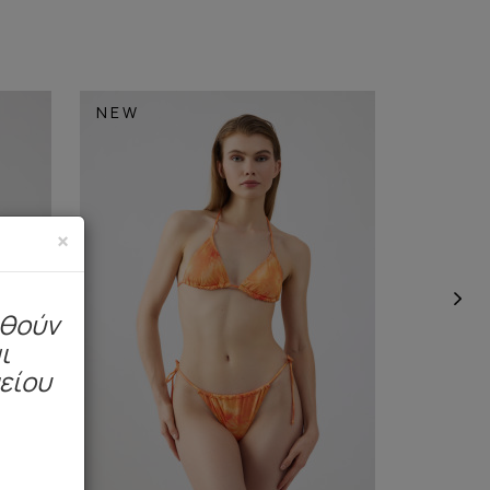
NEW
NEW
×
ηθούν
ι
μείου