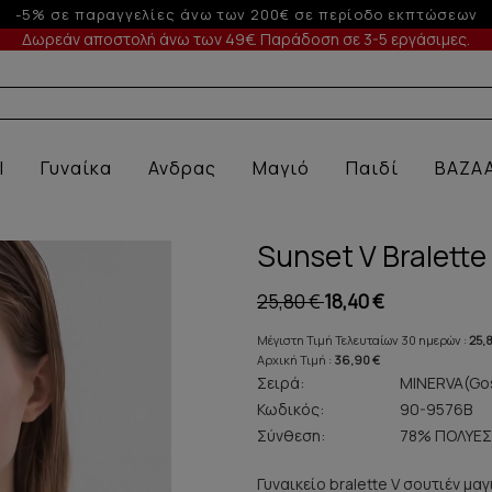
-10% σε παραγγελίες άνω των 200€
Δωρεάν αποστολή άνω των 49€. Παράδοση σε 3-5 εργάσιμες.
Α ΕΣΩΡΟΥΧΑ ΜΕ ΠΡ
l
Γυναίκα
Ανδρας
Μαγιό
Παιδί
BAZA
Sunset V Bralette 
25,80 €
18,40 €
Μέγιστη Τιμή Τελευταίων 30 ημερών :
25,
Αρχική Τιμή :
36,90 €
Σειρά:
MINERVA(Gos
Κωδικός:
90-9576B
Σύνθεση:
78% ΠΟΛΥΕΣ
Γυναικείο bralette V σουτιέν μ