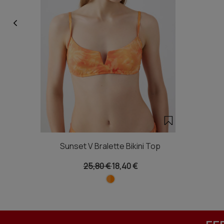
Sunset V Bralette Bikini Top
25,80 €
18,40 €