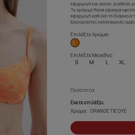
εφαρμογή και άνεση. Διαθέτει 
Το εμπριμέ floral ύφασμα υψηλ
εφαρμογή καθ όλη τη διάρκεια 
ξεκούραστες καλοκαιρινές εμφα
Επιλέξτε Χρώμα:
Επιλέξτε Μέγεθος:
S
M
L
XL
Ποσότητα:
Εχετε επιλέξει
Χρώμα :