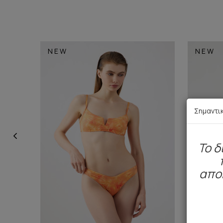
NEW
NEW
Σημαντι
To δ
απο