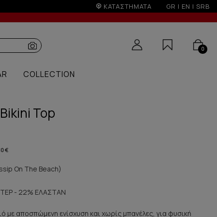
ΚΑΤΑΣΤΗΜΑΤΑ
GR
|
EN
|
SRB
0
AR
COLLECTION
Bikini Top
80 €
sip On The Beach)
ΤΕΡ - 22% ΕΛΑΣΤΑΝ
αγιό με αποσπώμενη ενίσχυση και χωρίς μπανέλες, για φυσική