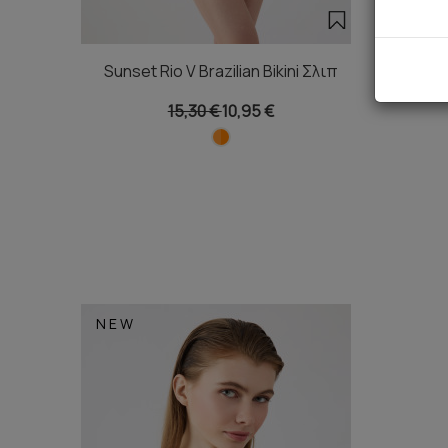
Sunset Rio V Brazilian Bikini Σλιπ
S
15,30 €
10,95 €
NEW