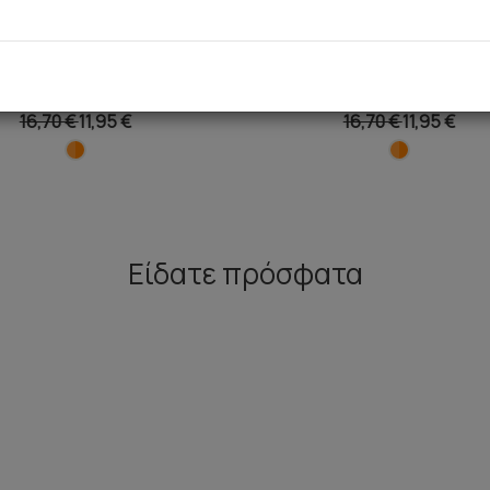
unset Rio Bikini Σλιπ
Sunset Τρίγωνο Bikini T
16,70 €
11,95 €
16,70 €
11,95 €
Είδατε πρόσφατα