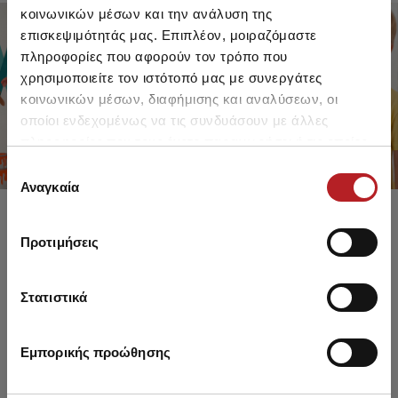
κοινωνικών μέσων και την ανάλυση της
επισκεψιμότητάς μας. Επιπλέον, μοιραζόμαστε
πληροφορίες που αφορούν τον τρόπο που
FOR GIRLS
FOR BOYS
χρησιμοποιείτε τον ιστότοπό μας με συνεργάτες
UP TO -30%
UP TO -30%
κοινωνικών μέσων, διαφήμισης και αναλύσεων, οι
SHOP SALE
SHOP SALE
οποίοι ενδεχομένως να τις συνδυάσουν με άλλες
πληροφορίες που τους έχετε παραχωρήσει ή τις οποίες
έχουν συλλέξει σε σχέση με την από μέρους σας χρήση
Επιλογή
των υπηρεσιών τους.
Αναγκαία
συγκατάθεσης
Προτιμήσεις
Στατιστικά
Εμπορικής προώθησης