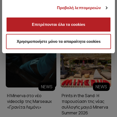
Προβολή λεπτομερειών
Επιτρέπονται όλα τα cookies
Minerva Blog
Χρησιμοποιήστε μόνο τα απαραίτητα cookies
NEWS
NEWS
Η Minerva στο νέο
Prints in the Sand: Η
videoclip της Marseaux
παρουσίαση της νέας
«Γρανίτα Λεμόνι»
συλλογής μαγιό Minerva
Summer 2026