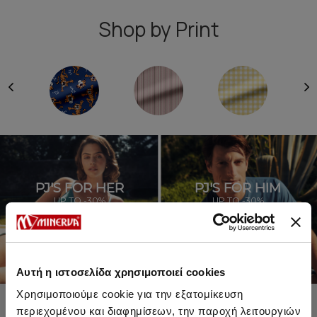
Shop by Print
PJ'S FOR HER
PJ'S FOR HIM
UP TO -30%
UP TO -30%
SHOP SALE
SHOP SALE
Αυτή η ιστοσελίδα χρησιμοποιεί cookies
Χρησιμοποιούμε cookie για την εξατομίκευση
περιεχομένου και διαφημίσεων, την παροχή λειτουργιών