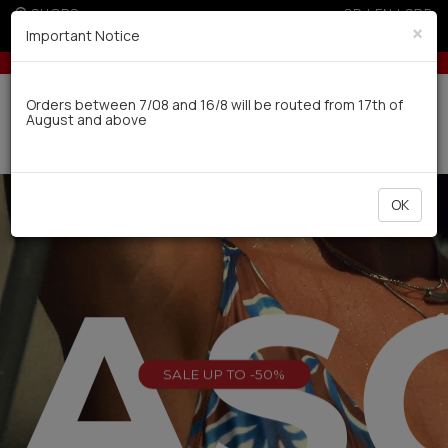
SHOPS
GR
|
EN
|
SRB
×
Important Notice
 for orders over 100€
10% off for orders over 250€ for EU & 300€ 
Delivery in 7-9 working days via UPS
Orders between 7/08 and 16/8 will be routed from 17th of
August and above
0
OK
EAS
SALE UP TO -50%