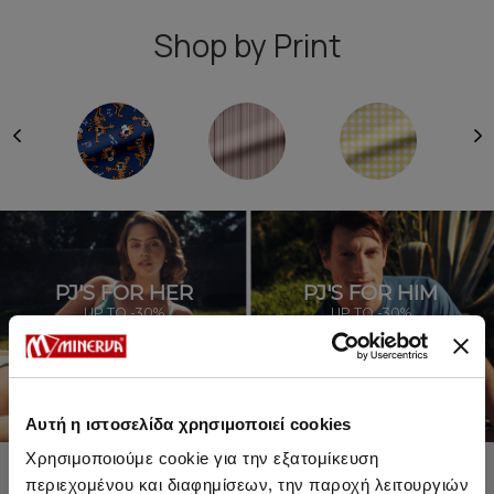
Shop by Print
PJ'S FOR HER
PJ'S FOR HIM
UP TO -30%
UP TO -30%
SHOP SALE
SHOP SALE
Αυτή η ιστοσελίδα χρησιμοποιεί cookies
Χρησιμοποιούμε cookie για την εξατομίκευση
περιεχομένου και διαφημίσεων, την παροχή λειτουργιών