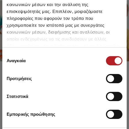
κοινωνικών μέσων και την ανάλυση της
επισκεψιμότητάς μας. Επιπλέον, μοιραζόμαστε
πληροφορίες που αφορούν τον τρόπο που
FOR GIRLS
FOR BOYS
χρησιμοποιείτε τον ιστότοπό μας με συνεργάτες
UP TO -30%
UP TO -30%
κοινωνικών μέσων, διαφήμισης και αναλύσεων, οι
SHOP SALE
SHOP SALE
οποίοι ενδεχομένως να τις συνδυάσουν με άλλες
πληροφορίες που τους έχετε παραχωρήσει ή τις οποίες
έχουν συλλέξει σε σχέση με την από μέρους σας χρήση
Επιλογή
των υπηρεσιών τους.
Αναγκαία
συγκατάθεσης
Προτιμήσεις
Στατιστικά
Εμπορικής προώθησης