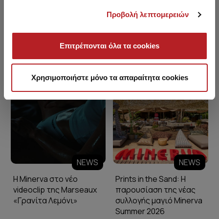
Προβολή λεπτομερειών
Επιτρέπονται όλα τα cookies
Minerva Blog
Χρησιμοποιήστε μόνο τα απαραίτητα cookies
NEWS
NEWS
Η Minerva στο νέο
Prints in the Sand: Η
videoclip της Marseaux
παρουσίαση της νέας
«Γρανίτα Λεμόνι»
συλλογής μαγιό Minerva
Summer 2026