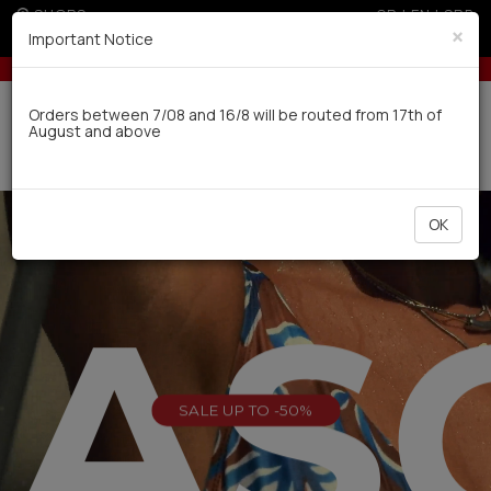
SHOPS
GR
|
EN
|
SRB
×
Important Notice
U
Up to 3 interest-free installments with credit cards for orders 
Delivery in 7-9 working days via UPS
Orders between 7/08 and 16/8 will be routed from 17th of
August and above
0
OK
EAS
SALE UP TO -50%