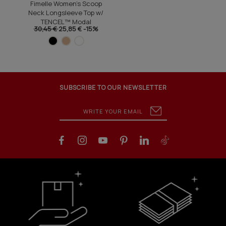
Fimelle Women's Scoop
Neck Longsleeve Top w/
TENCEL™ Modal
30,45 €
25,85 €
-15%
SUBSCRIBE TO OUR NEWSLETTER