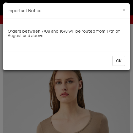
SHOPS
GR
|
EN
|
SRB
×
Important Notice
Up to 6 interest-free installments with credit cards for orders over 100€
Delivery in 7-9 working days via UPS
Orders between 7/08 and 16/8 will be routed from 17th of
August and above
0
Woman
Underwear
Undershirts
OK
SALE