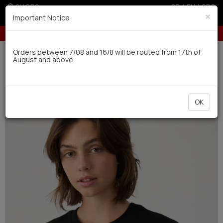
SHOPS
GR
|
EN
|
SRB
×
Important Notice
installments with credit cards for orders over 50€
Up to 6 interest-free in
Delivery in 7-9 working days via UPS
Orders between 7/08 and 16/8 will be routed from 17th of
August and above
0
Woman
Pyjamas / Nightdresses
Summer
NEW
OK