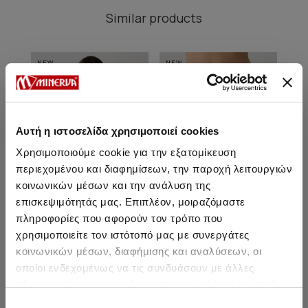
Similar products
NEW
NEW
NE
Αυτή η ιστοσελίδα χρησιμοποιεί cookies
Χρησιμοποιούμε cookie για την εξατομίκευση
περιεχομένου και διαφημίσεων, την παροχή λειτουργιών
κοινωνικών μέσων και την ανάλυση της
επισκεψιμότητάς μας. Επιπλέον, μοιραζόμαστε
πληροφορίες που αφορούν τον τρόπο που
χρησιμοποιείτε τον ιστότοπό μας με συνεργάτες
Short Sleeve Women's Top
Women's Long Shorts w/
Wo
κοινωνικών μέσων, διαφήμισης και αναλύσεων, οι
w/ TENCEL™
TENCEL™
οποίοι ενδεχομένως να τις συνδυάσουν με άλλες
19,90 €
17,40 €
19,10 €
16,70 €
πληροφορίες που τους έχετε παραχωρήσει ή τις οποίες
έχουν συλλέξει σε σχέση με την από μέρους σας χρήση
Επιλογή