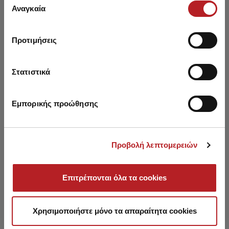
των υπηρεσιών τους.
Αναγκαία
συγκατάθεσης
Προτιμήσεις
You may also like
Στατιστικά
NEW
NEW
NE
Εμπορικής προώθησης
Προβολή λεπτομερειών
Επιτρέπονται όλα τα cookies
Χρησιμοποιήστε μόνο τα απαραίτητα cookies
Printed Women's Long
Sleeveless Women's Top w/
Red
Shorts
TENCEL™