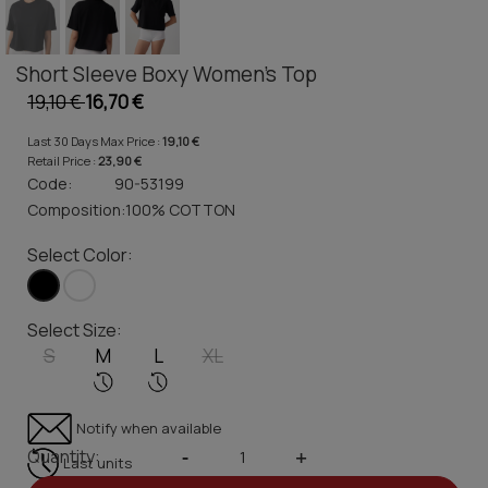
Short Sleeve Boxy Women's Top
19,10 €
16,70 €
Last 30 Days Max Price :
19,10 €
Retail Price :
23,90 €
Code:
90-53199
Composition:
100% COTTON
Select Color:
Select Size:
S
M
L
XL
Notify when available
Quantity:
-
+
Last units