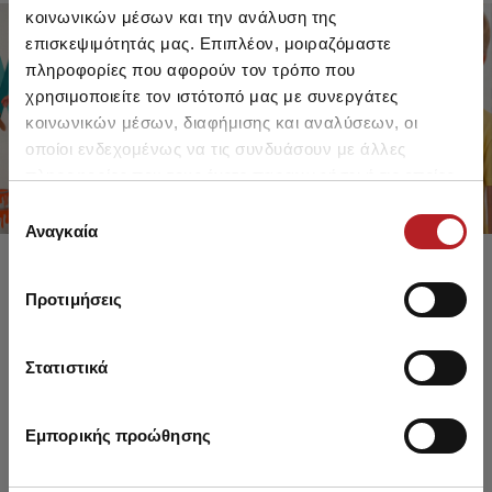
κοινωνικών μέσων και την ανάλυση της
επισκεψιμότητάς μας. Επιπλέον, μοιραζόμαστε
πληροφορίες που αφορούν τον τρόπο που
FOR GIRLS
FOR BOYS
χρησιμοποιείτε τον ιστότοπό μας με συνεργάτες
UP TO -30%
UP TO -30%
κοινωνικών μέσων, διαφήμισης και αναλύσεων, οι
SHOP SALE
SHOP SALE
οποίοι ενδεχομένως να τις συνδυάσουν με άλλες
πληροφορίες που τους έχετε παραχωρήσει ή τις οποίες
έχουν συλλέξει σε σχέση με την από μέρους σας χρήση
Επιλογή
των υπηρεσιών τους.
Αναγκαία
συγκατάθεσης
Προτιμήσεις
Στατιστικά
Εμπορικής προώθησης