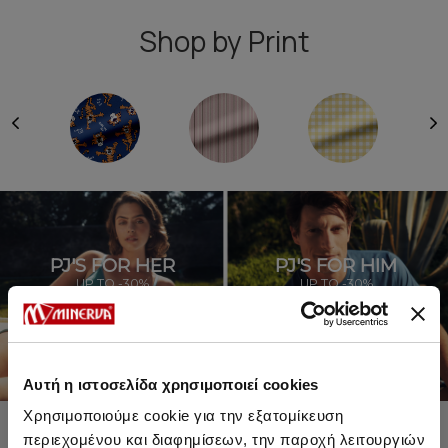
Shop by Print
PJ'S FOR HER
PJ'S FOR HIM
UP TO -30%
UP TO -30%
SHOP SALE
SHOP SALE
Αυτή η ιστοσελίδα χρησιμοποιεί cookies
Χρησιμοποιούμε cookie για την εξατομίκευση
περιεχομένου και διαφημίσεων, την παροχή λειτουργιών