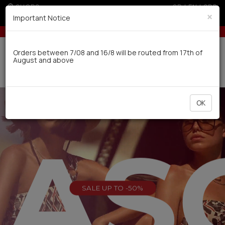
SHOPS
GR
|
EN
|
SRB
×
Important Notice
Up to 6 interest-free installments with credit cards for orders over 100€
Delivery in 7-9 working days via UPS
Orders between 7/08 and 16/8 will be routed from 17th of
August and above
0
OK
EAS
SALE UP TO -50%