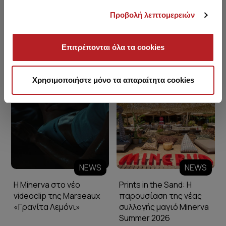
Προβολή λεπτομερειών
Επιτρέπονται όλα τα cookies
Minerva Blog
Χρησιμοποιήστε μόνο τα απαραίτητα cookies
NEWS
NEWS
Η Minerva στο νέο
Prints in the Sand: Η
videoclip της Marseaux
παρουσίαση της νέας
«Γρανίτα Λεμόνι»
συλλογής μαγιό Minerva
Summer 2026