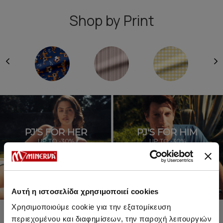
Shop by Print
PJ'S FOR HER
PJ'S FOR HIM
UP TO -30%
UP TO -30%
SHOP SALE
SHOP SALE
Αυτή η ιστοσελίδα χρησιμοποιεί cookies
Χρησιμοποιούμε cookie για την εξατομίκευση
περιεχομένου και διαφημίσεων, την παροχή λειτουργιών