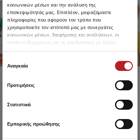
κοινωνικών μέσων και την ανάλυση της
επισκεψιμότητάς μας. Επιπλέον, μοιραζόμαστε
πληροφορίες που αφορούν τον τρόπο που
FOR GIRLS
FOR BOYS
χρησιμοποιείτε τον ιστότοπό μας με συνεργάτες
UP TO -30%
UP TO -30%
κοινωνικών μέσων, διαφήμισης και αναλύσεων, οι
SHOP SALE
SHOP SALE
οποίοι ενδεχομένως να τις συνδυάσουν με άλλες
πληροφορίες που τους έχετε παραχωρήσει ή τις οποίες
έχουν συλλέξει σε σχέση με την από μέρους σας χρήση
Επιλογή
των υπηρεσιών τους.
Αναγκαία
συγκατάθεσης
Προτιμήσεις
Στατιστικά
Εμπορικής προώθησης