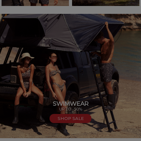
SWIMWEAR
UP TO -50%
SHOP SALE