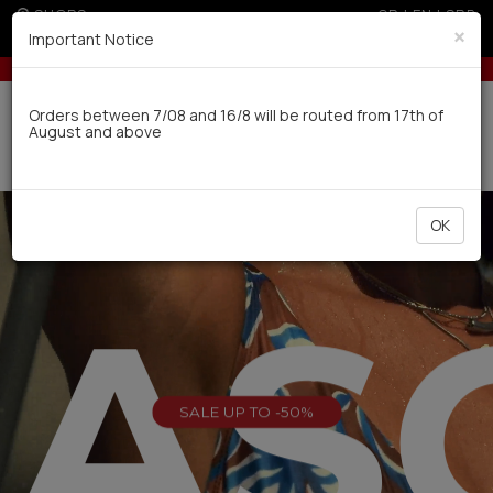
SHOPS
GR
|
EN
|
SRB
×
Important Notice
U (sale season)
Up to 6 interest-free installments with credit cards for 
Delivery in 7-9 working days via UPS
Orders between 7/08 and 16/8 will be routed from 17th of
August and above
0
OK
EAS
SALE UP TO -50%