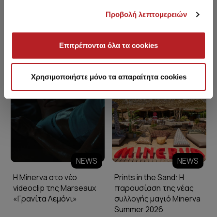
Προβολή λεπτομερειών
Επιτρέπονται όλα τα cookies
Minerva Blog
Χρησιμοποιήστε μόνο τα απαραίτητα cookies
NEWS
NEWS
Η Minerva στο νέο
Prints in the Sand: Η
videoclip της Marseaux
παρουσίαση της νέας
«Γρανίτα Λεμόνι»
συλλογής μαγιό Minerva
Summer 2026