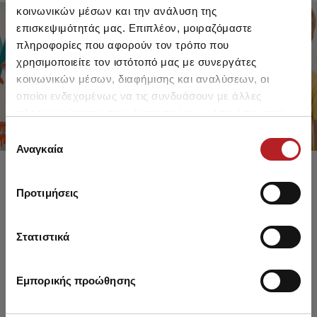
κοινωνικών μέσων και την ανάλυση της
επισκεψιμότητάς μας. Επιπλέον, μοιραζόμαστε
πληροφορίες που αφορούν τον τρόπο που
FOR GIRLS
FOR BOYS
χρησιμοποιείτε τον ιστότοπό μας με συνεργάτες
UP TO -30%
UP TO -30%
κοινωνικών μέσων, διαφήμισης και αναλύσεων, οι
SHOP SALE
SHOP SALE
οποίοι ενδεχομένως να τις συνδυάσουν με άλλες
πληροφορίες που τους έχετε παραχωρήσει ή τις οποίες
έχουν συλλέξει σε σχέση με την από μέρους σας χρήση
Επιλογή
των υπηρεσιών τους.
Αναγκαία
συγκατάθεσης
Προτιμήσεις
Στατιστικά
Εμπορικής προώθησης