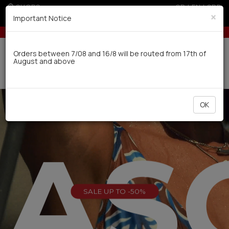
SHOPS
GR
|
EN
|
SRB
×
Important Notice
EU & 300€ for non EU
Up to 3 interest-free installments with credi
Delivery in 7-9 working days via UPS
Orders between 7/08 and 16/8 will be routed from 17th of
August and above
0
OK
EAS
SALE UP TO -50%