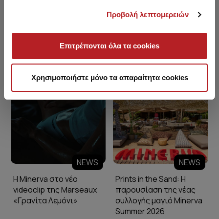
Προβολή λεπτομερειών
Επιτρέπονται όλα τα cookies
Minerva Blog
Χρησιμοποιήστε μόνο τα απαραίτητα cookies
NEWS
NEWS
Η Minerva στο νέο
Prints in the Sand: Η
videoclip της Marseaux
παρουσίαση της νέας
«Γρανίτα Λεμόνι»
συλλογής μαγιό Minerva
Summer 2026