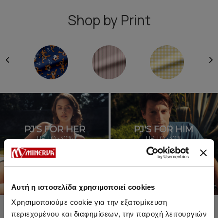
Shop by Print
PJ'S FOR HER
PJ'S FOR HIM
UP TO -30%
UP TO -30%
SHOP SALE
SHOP SALE
Αυτή η ιστοσελίδα χρησιμοποιεί cookies
Χρησιμοποιούμε cookie για την εξατομίκευση
περιεχομένου και διαφημίσεων, την παροχή λειτουργιών