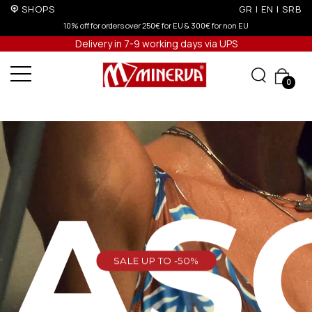
SHOPS
GR
|
EN
|
SRB
 300€ for non EU
5% off for orders over 250€ for EU & 300€ for 
Delivery in 7-9 working days via UPS
0
EAS
SALE UP TO -50%