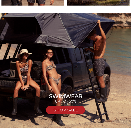
SWIMWEAR
UP TO -50%
SHOP SALE