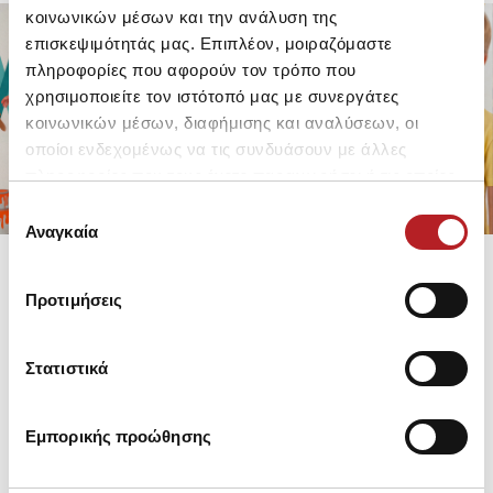
κοινωνικών μέσων και την ανάλυση της
επισκεψιμότητάς μας. Επιπλέον, μοιραζόμαστε
πληροφορίες που αφορούν τον τρόπο που
FOR GIRLS
FOR BOYS
χρησιμοποιείτε τον ιστότοπό μας με συνεργάτες
UP TO -30%
UP TO -30%
κοινωνικών μέσων, διαφήμισης και αναλύσεων, οι
SHOP SALE
SHOP SALE
οποίοι ενδεχομένως να τις συνδυάσουν με άλλες
πληροφορίες που τους έχετε παραχωρήσει ή τις οποίες
έχουν συλλέξει σε σχέση με την από μέρους σας χρήση
Επιλογή
των υπηρεσιών τους.
Αναγκαία
συγκατάθεσης
Προτιμήσεις
Στατιστικά
Εμπορικής προώθησης