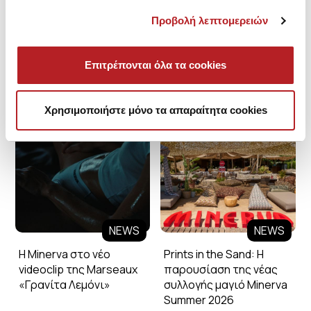
Προβολή λεπτομερειών
Επιτρέπονται όλα τα cookies
Minerva Blog
Χρησιμοποιήστε μόνο τα απαραίτητα cookies
NEWS
NEWS
Η Minerva στο νέο
Prints in the Sand: Η
videoclip της Marseaux
παρουσίαση της νέας
«Γρανίτα Λεμόνι»
συλλογής μαγιό Minerva
Summer 2026