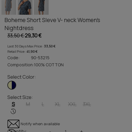
Boheme Short Sleve V- neck Women's
Nightdress
33,50 €
29,30 €
Last 30 Days Max Price :
33,50 €
Retail Price :
41,90 €
Code:
90-53215
Composition:
100% COTTON
Select Color:
Select Size:
S
M
L
XL
XXL
3XL
Notify when available
Quantity:
-
+