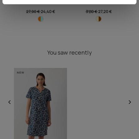
Women's Pyjama Set
Sleeve Nightdress
27,90 €
24,40 €
31,10 €
27,20 €
You saw recently
NEW