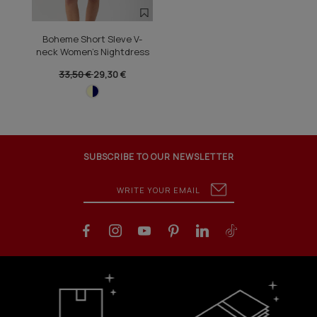
Boheme Short Sleve V-
neck Women's Nightdress
33,50 €
29,30 €
SUBSCRIBE TO OUR NEWSLETTER