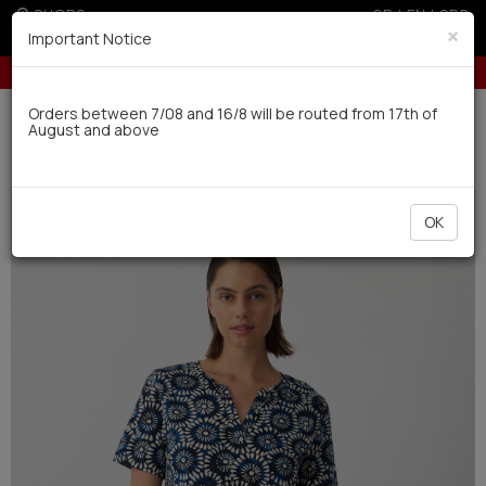
SHOPS
GR
|
EN
|
SRB
×
Important Notice
ree installments with credit cards for orders over 50€
5% off for orders
Delivery in 7-9 working days via UPS
Orders between 7/08 and 16/8 will be routed from 17th of
August and above
0
Woman
Pyjamas / Nightdresses
Summer
NEW
OK