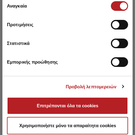
των υπηρεσιών τους.
Αναγκαία
συγκατάθεσης
Προτιμήσεις
You may also like
Στατιστικά
NEW
NEW
NE
Εμπορικής προώθησης
Προβολή λεπτομερειών
Επιτρέπονται όλα τα cookies
Χρησιμοποιήστε μόνο τα απαραίτητα cookies
Carte Postale Short Sleeve
Animal Printed Short
Fru