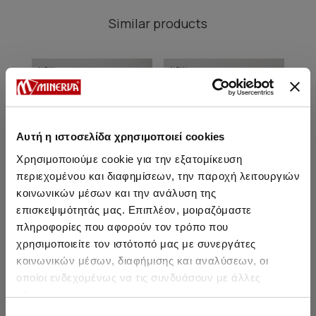
Similar products
NEW
NEW
NE
Αυτή η ιστοσελίδα χρησιμοποιεί cookies
Χρησιμοποιούμε cookie για την εξατομίκευση
περιεχομένου και διαφημίσεων, την παροχή λειτουργιών
κοινωνικών μέσων και την ανάλυση της
επισκεψιμότητάς μας. Επιπλέον, μοιραζόμαστε
πληροφορίες που αφορούν τον τρόπο που
χρησιμοποιείτε τον ιστότοπό μας με συνεργάτες
Boheme Sleeveless
Boheme Sleeveless
B
κοινωνικών μέσων, διαφήμισης και αναλύσεων, οι
Strappy Women's Pyjama
Strappy Women's
οποίοι ενδεχομένως να τις συνδυάσουν με άλλες
Sets with Long Shorts
Nightdress
30,30 €
26,50 €
23,90 €
20,90 €
πληροφορίες που τους έχετε παραχωρήσει ή τις οποίες
έχουν συλλέξει σε σχέση με την από μέρους σας χρήση
Επιλογή