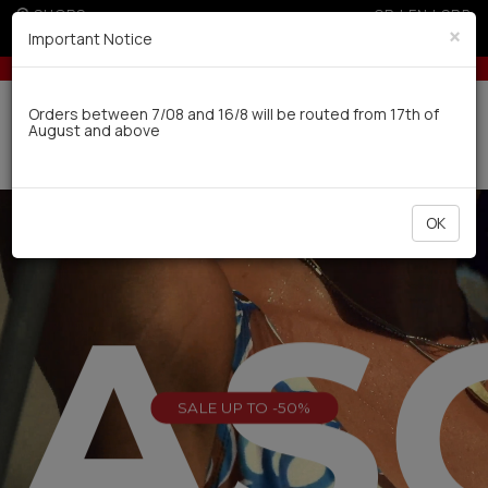
SHOPS
GR
|
EN
|
SRB
×
Important Notice
r orders over 100€
5% off for orders over 250€ for EU & 300€ for non EU 
Delivery in 7-9 working days via UPS
Orders between 7/08 and 16/8 will be routed from 17th of
August and above
0
OK
EAS
SALE UP TO -50%