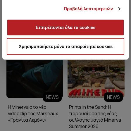
Προβολή λεπτομερειών
Επιτρέπονται όλα τα cookies
Minerva Blog
Χρησιμοποιήστε μόνο τα απαραίτητα cookies
NEWS
NEWS
Η Minerva στο νέο
Prints in the Sand: Η
videoclip της Marseaux
παρουσίαση της νέας
«Γρανίτα Λεμόνι»
συλλογής μαγιό Minerva
Summer 2026