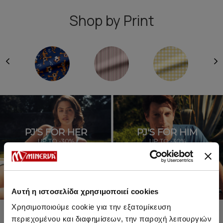
Shop by Print
PJ'S FOR HER
PJ'S FOR HIM
UP TO -30%
UP TO -30%
SHOP SALE
SHOP SALE
Αυτή η ιστοσελίδα χρησιμοποιεί cookies
Χρησιμοποιούμε cookie για την εξατομίκευση
περιεχομένου και διαφημίσεων, την παροχή λειτουργιών