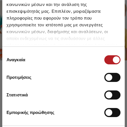
κοινωνικών μέσων και την ανάλυση της
επισκεψιμότητάς μας. Επιπλέον, μοιραζόμαστε
πληροφορίες που αφορούν τον τρόπο που
FOR GIRLS
FOR BOYS
χρησιμοποιείτε τον ιστότοπό μας με συνεργάτες
UP TO -30%
UP TO -30%
κοινωνικών μέσων, διαφήμισης και αναλύσεων, οι
SHOP SALE
SHOP SALE
οποίοι ενδεχομένως να τις συνδυάσουν με άλλες
πληροφορίες που τους έχετε παραχωρήσει ή τις οποίες
έχουν συλλέξει σε σχέση με την από μέρους σας χρήση
Επιλογή
των υπηρεσιών τους.
Αναγκαία
συγκατάθεσης
Προτιμήσεις
Στατιστικά
Εμπορικής προώθησης