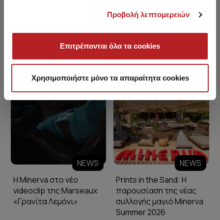
Προβολή λεπτομερειών
Επιτρέπονται όλα τα cookies
Minerva Blog
Χρησιμοποιήστε μόνο τα απαραίτητα cookies
NEWS
NEWS
Η Minerva στο νέο
Prints in the Sand: Η
videoclip της Marseaux
παρουσίαση της νέας
«Γρανίτα Λεμόνι»
συλλογής μαγιό Minerva
Summer 2026