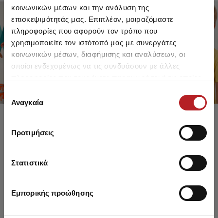
κοινωνικών μέσων και την ανάλυση της
επισκεψιμότητάς μας. Επιπλέον, μοιραζόμαστε
πληροφορίες που αφορούν τον τρόπο που
FOR GIRLS
FOR BOYS
χρησιμοποιείτε τον ιστότοπό μας με συνεργάτες
UP TO -30%
UP TO -30%
κοινωνικών μέσων, διαφήμισης και αναλύσεων, οι
SHOP SALE
SHOP SALE
οποίοι ενδεχομένως να τις συνδυάσουν με άλλες
πληροφορίες που τους έχετε παραχωρήσει ή τις οποίες
έχουν συλλέξει σε σχέση με την από μέρους σας χρήση
Επιλογή
των υπηρεσιών τους.
Αναγκαία
συγκατάθεσης
Προτιμήσεις
Στατιστικά
Εμπορικής προώθησης