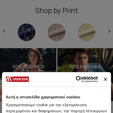
Shop by Print
PJ'S FOR HER
PJ'S FOR HIM
UP TO -30%
UP TO -30%
SHOP SALE
SHOP SALE
Αυτή η ιστοσελίδα χρησιμοποιεί cookies
Χρησιμοποιούμε cookie για την εξατομίκευση
περιεχομένου και διαφημίσεων, την παροχή λειτουργιών