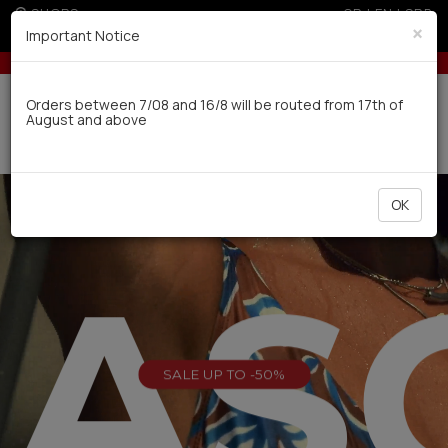
SHOPS
GR
|
EN
|
SRB
×
Important Notice
ders over 100€
5% off for orders over 250€ for EU & 300€ for non EU (sal
Delivery in 7-9 working days via UPS
Orders between 7/08 and 16/8 will be routed from 17th of
August and above
0
OK
EAS
SALE UP TO -50%