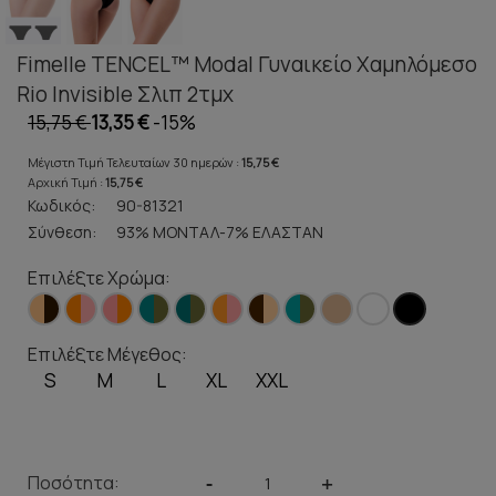
Fimelle TENCEL™ Modal Γυναικείο Χαμηλόμεσο
Rio Invisible Σλιπ 2τμχ
15,75 €
13,35 €
-15%
Μέγιστη Τιμή Τελευταίων 30 ημερών :
15,75 €
Αρχική Τιμή :
15,75 €
Κωδικός:
90-81321
Σύνθεση:
93% ΜΟΝΤΑΛ-7% ΕΛΑΣΤΑΝ
Επιλέξτε Χρώμα:
Επιλέξτε Μέγεθος:
S
M
L
XL
XXL
Ποσότητα:
-
+