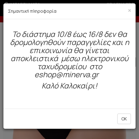
ΚΑΤΑΣΤΗΜΑΤΑ
GR
|
EN
|
SRB
×
Σημαντική πληροφορία
σε περίοδο εκπτώσεων
Έως 3 άτοκες δόσεις με πιστωτι
Δωρεάν αποστολή άνω των 49€. Παράδοση σε 3-5 εργάσιμες.
To διάστημα 10/8 έως 16/8 δεν θα
0
δρομολογηθούν παραγγελίες και η
Γυναίκα
Εσώρουχα Everyday
Σλιπ
επικοινωνία θα γίνεται
αποκλειστικά μέσω ηλεκτρονικού
SALE
ταχυδρομείου στο
eshop@minerva.gr
Καλό Καλοκαίρι!
OK