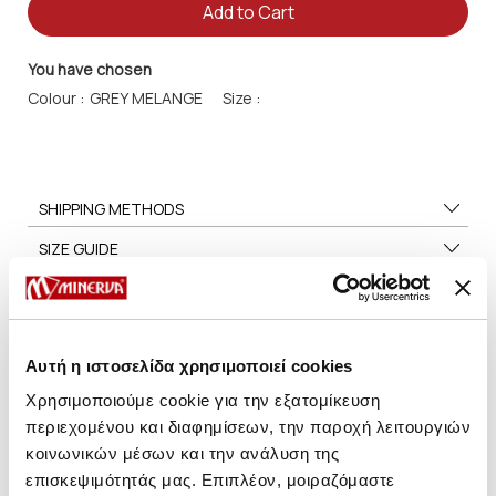
Add to Cart
You have chosen
Colour :
Size :
SHIPPING METHODS
SIZE GUIDE
CARE TIPS
Αυτή η ιστοσελίδα χρησιμοποιεί cookies
Χρησιμοποιούμε cookie για την εξατομίκευση
You may also like
περιεχομένου και διαφημίσεων, την παροχή λειτουργιών
κοινωνικών μέσων και την ανάλυση της
επισκεψιμότητάς μας. Επιπλέον, μοιραζόμαστε
HOT OFFER
HOT OFFER