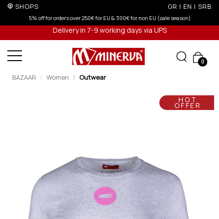
SHOPS
GR
|
EN
|
SRB
5% off for orders over 250€ for EU & 300€ for non EU (sale season)
Delivery in 7-9 working days via UPS
0
BAZAAR
Women
Outwear
HOT
OFFER