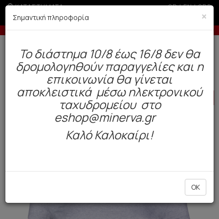
ΚΑΤΑΣΤΗΜΑΤΑ
GR
|
EN
|
SRB
×
Σημαντική πληροφορία
Έως 6 άτοκες δόσεις με πιστωτική άνω των 100€
Δωρεάν αποστολή άνω των 49€. Παράδοση σε 3-5 εργάσιμες.
To διάστημα 10/8 έως 16/8 δεν θα
0
δρομολογηθούν παραγγελίες και η
BAZAAR
Γυναίκα
Ρούχα
επικοινωνία θα γίνεται
αποκλειστικά μέσω ηλεκτρονικού
HOT
OFFER
ταχυδρομείου στο
eshop@minerva.gr
Καλό Καλοκαίρι!
OK