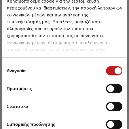
Χρησιμοποιούμε cookie για την εξατομίκευση
HOT OFFER
HOT OFFER
περιεχομένου και διαφημίσεων, την παροχή λειτουργιών
κοινωνικών μέσων και την ανάλυση της
επισκεψιμότητάς μας. Επιπλέον, μοιραζόμαστε
πληροφορίες που αφορούν τον τρόπο που
χρησιμοποιείτε τον ιστότοπό μας με συνεργάτες
κοινωνικών μέσων, διαφήμισης και αναλύσεων, οι
οποίοι ενδεχομένως να τις συνδυάσουν με άλλες
πληροφορίες που τους έχετε παραχωρήσει ή τις οποίες
έχουν συλλέξει σε σχέση με την από μέρους σας χρήση
Επιλογή
των υπηρεσιών τους.
Αναγκαία
συγκατάθεσης
Γυναικείο Αμάνικο Τοπ
Γυναικεία Φανέλα χωρίς
Εφη
Προτιμήσεις
+TIZZY Gun
Μανίκι +TIZZY Toro
2,00 €
2,00 €
Στατιστικά
Εμπορικής προώθησης