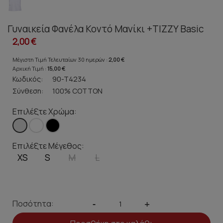
Γυναικεία Φανέλα Κοντό Μανίκι +TIZZY Basic
2,00 €
Μέγιστη Τιμή Τελευταίων 30 ημερών :
2,00 €
Αρχική Τιμή :
15,00 €
Κωδικός:
90-T4234
Σύνθεση:
100% COTTΟΝ
Επιλέξτε Χρώμα:
Επιλέξτε Μέγεθος:
XS
S
M
L
Ποσότητα:
-
+