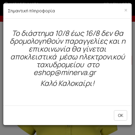
ΚΑΤΑΣΤΗΜΑΤΑ
GR
|
EN
|
SRB
×
Σημαντική πληροφορία
Έως 6 άτοκες δόσεις με πιστωτική άνω των 100€
Δωρεάν αποστολή άνω των 49€. Παράδοση σε 3-5 εργάσιμες.
To διάστημα 10/8 έως 16/8 δεν θα
0
δρομολογηθούν παραγγελίες και η
BAZAAR
Γυναίκα
Ρούχα
επικοινωνία θα γίνεται
αποκλειστικά μέσω ηλεκτρονικού
HOT
OFFER
ταχυδρομείου στο
eshop@minerva.gr
Καλό Καλοκαίρι!
OK