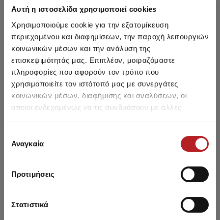
Αυτή η ιστοσελίδα χρησιμοποιεί cookies
Χρησιμοποιούμε cookie για την εξατομίκευση
HOT OFFER
HOT OFFER
περιεχομένου και διαφημίσεων, την παροχή λειτουργιών
κοινωνικών μέσων και την ανάλυση της
επισκεψιμότητάς μας. Επιπλέον, μοιραζόμαστε
πληροφορίες που αφορούν τον τρόπο που
χρησιμοποιείτε τον ιστότοπό μας με συνεργάτες
κοινωνικών μέσων, διαφήμισης και αναλύσεων, οι
οποίοι ενδεχομένως να τις συνδυάσουν με άλλες
πληροφορίες που τους έχετε παραχωρήσει ή τις οποίες
έχουν συλλέξει σε σχέση με την από μέρους σας χρήση
Επιλογή
των υπηρεσιών τους.
Αναγκαία
συγκατάθεσης
Εφηβικό Κοντομάνικο Τοπ
Γυναικεία Φανέλα χωρίς
Γυ
+TIZZY Face
Μανίκι +TIZZY Toro
Προτιμήσεις
2,00 €
2,00 €
Στατιστικά