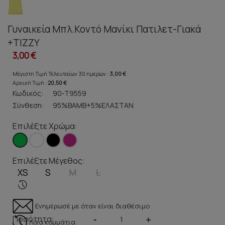
Γυναικεία Μπλ.Κοντό Μανίκι Πατιλετ-Γιακά
+TIZZY
3,00 €
Μέγιστη Τιμή Τελευταίων 30 ημερών :
3,00 €
Αρχική Τιμή :
20,50 €
Κωδικός:
90-T9559
Σύνθεση:
95%ΒΑΜΒ+5%ΕΛΑΣΤΑΝ
Επιλέξτε Χρώμα:
Επιλέξτε Μέγεθος:
XS
S
M
L
Ενημέρωσέ με όταν είναι διαθέσιμο
Ποσότητα:
-
+
Λίγα κομμάτια