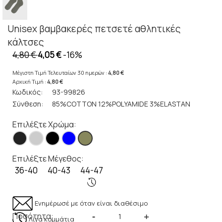
Unisex βαμβακερές πετσετέ αθλητικές
κάλτσες
4,80 €
4,05 €
-16%
Μέγιστη Τιμή Τελευταίων 30 ημερών :
4,80 €
Αρχική Τιμή :
4,80 €
Κωδικός:
93-99826
Σύνθεση:
85%COTTON 12%POLYAMIDE 3%ELASTAN
Επιλέξτε Χρώμα:
Επιλέξτε Μέγεθος:
36-40
40-43
44-47
Ενημέρωσέ με όταν είναι διαθέσιμο
Ποσότητα:
-
+
Λίγα κομμάτια