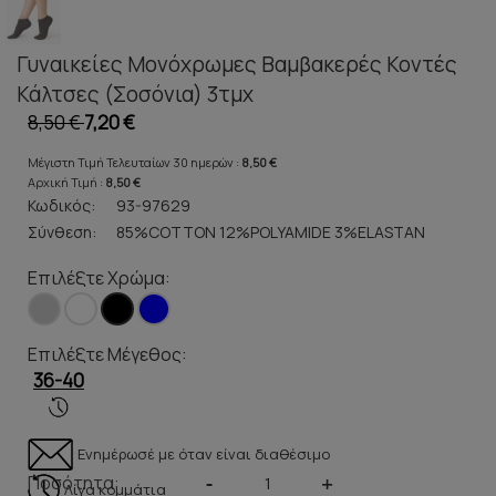
Γυναικείες Μονόχρωμες Βαμβακερές Κοντές
Κάλτσες (Σοσόνια) 3τμχ
8,50 €
7,20 €
Μέγιστη Τιμή Τελευταίων 30 ημερών :
8,50 €
Αρχική Τιμή :
8,50 €
Κωδικός:
93-97629
Σύνθεση:
85%COTTON 12%POLYAMIDE 3%ELASTAN
Επιλέξτε Χρώμα:
Επιλέξτε Μέγεθος:
36-40
Ενημέρωσέ με όταν είναι διαθέσιμο
Ποσότητα:
-
+
Λίγα κομμάτια