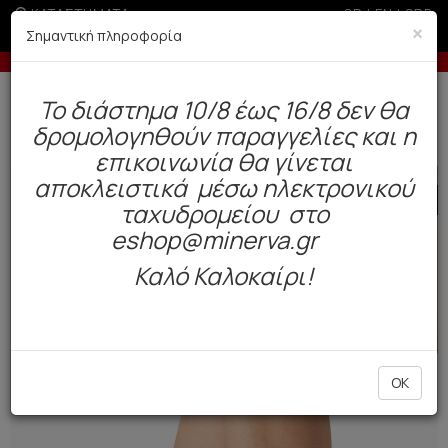
ΚΑΤΑΣΤΗΜΑΤΑ
GR
|
EN
|
SRB
×
Σημαντική πληροφορία
κες δόσεις με πιστωτική άνω των 50€
-10% 
Δωρεάν αποστολή άνω των 49€. Παράδοση σε 3-5 εργάσιμες.
To διάστημα 10/8 έως 16/8 δεν θα
0
δρομολογηθούν παραγγελίες και η
Γυναίκα
Αξεσουάρ
Κάλτσες / Καλσόν
επικοινωνία θα γίνεται
αποκλειστικά μέσω ηλεκτρονικού
SALE
ταχυδρομείου στο
eshop@minerva.gr
Καλό Καλοκαίρι!
OK