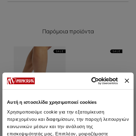
Παρόμοια προϊόντα
SALE
SALE
Αυτή η ιστοσελίδα χρησιμοποιεί cookies
Χρησιμοποιούμε cookie για την εξατομίκευση
περιεχομένου και διαφημίσεων, την παροχή λειτουργιών
κοινωνικών μέσων και την ανάλυση της
Unisex Μονόχρωμες
Γυναικείες Μονόχρωμες
Α
επισκεψιμότητάς μας. Επιπλέον, μοιραζόμαστε