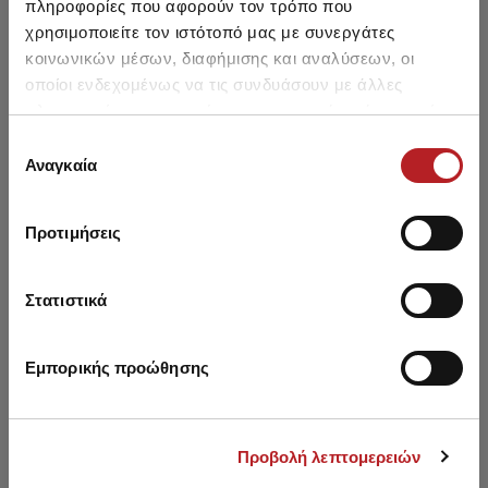
πληροφορίες που αφορούν τον τρόπο που
χρησιμοποιείτε τον ιστότοπό μας με συνεργάτες
κοινωνικών μέσων, διαφήμισης και αναλύσεων, οι
οποίοι ενδεχομένως να τις συνδυάσουν με άλλες
πληροφορίες που τους έχετε παραχωρήσει ή τις οποίες
Μπορεί να σου αρέσει επίσης
έχουν συλλέξει σε σχέση με την από μέρους σας χρήση
Επιλογή
των υπηρεσιών τους.
Αναγκαία
συγκατάθεσης
SALE
SALE
Προτιμήσεις
Στατιστικά
Εμπορικής προώθησης
Προβολή λεπτομερειών