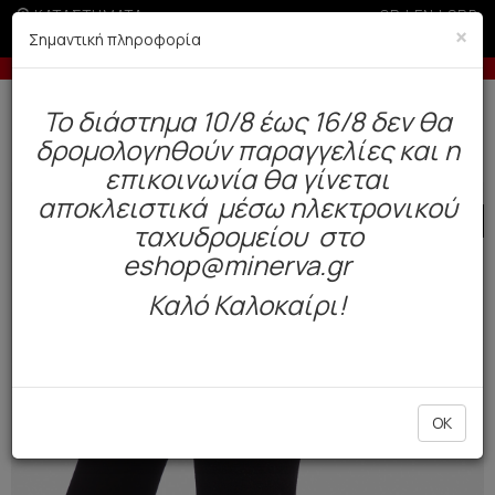
ΚΑΤΑΣΤΗΜΑΤΑ
GR
|
EN
|
SRB
×
Σημαντική πληροφορία
Έως 6 άτοκες δόσεις με πιστωτική άνω των 100€
Δωρεάν αποστολή άνω των 49€. Παράδοση σε 3-5 εργάσιμες.
To διάστημα 10/8 έως 16/8 δεν θα
0
δρομολογηθούν παραγγελίες και η
Ανδρας
Κάλτσες
Χειμώνας
επικοινωνία θα γίνεται
αποκλειστικά μέσω ηλεκτρονικού
SALE
ταχυδρομείου στο
eshop@minerva.gr
Καλό Καλοκαίρι!
OK