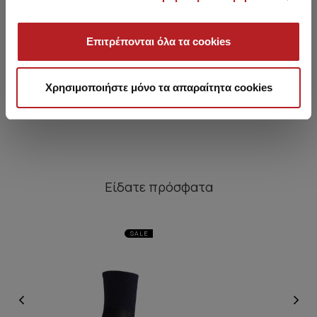
Ανδρικές Κάλτσες από
Unisex Αθλητικές Κάλτσες
Επιτρέπονται όλα τα cookies
100% βαμβάκι
2 ζευγάρια
5,40 €
4,55 €
-16%
10,40 €
8,80 €
-15%
Χρησιμοποιήστε μόνο τα απαραίτητα cookies
Είδατε πρόσφατα
SALE