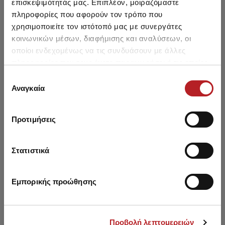
επισκεψιμότητάς μας. Επιπλέον, μοιραζόμαστε
Ανδρικές Κάλτσες
πληροφορίες που αφορούν τον τρόπο που
5,50 €
4,65 €
-15%
χρησιμοποιείτε τον ιστότοπό μας με συνεργάτες
κοινωνικών μέσων, διαφήμισης και αναλύσεων, οι
οποίοι ενδεχομένως να τις συνδυάσουν με άλλες
πληροφορίες που τους έχετε παραχωρήσει ή τις οποίες
έχουν συλλέξει σε σχέση με την από μέρους σας χρήση
Επιλογή
Μπορεί να σου αρέσει επίσης
των υπηρεσιών τους.
Αναγκαία
συγκατάθεσης
Προτιμήσεις
SALE
SALE
Στατιστικά
Εμπορικής προώθησης
Προβολή λεπτομερειών