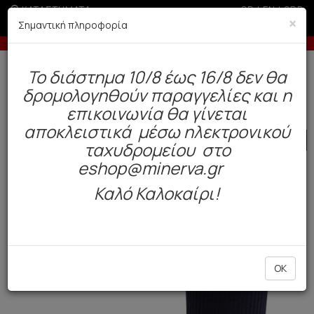
ΚΑΤΑΣΤΗΜΑΤΑ
GR
|
EN
|
SRB
×
Σημαντική πληροφορία
-10% σε παραγγελίες άνω των 200€
Έως 
Δωρεάν αποστολή άνω των 49€. Παράδοση σε 3-5 εργάσιμες.
To διάστημα 10/8 έως 16/8 δεν θα
0
δρομολογηθούν παραγγελίες και η
Ανδρας
Κάλτσες
Χειμώνας
επικοινωνία θα γίνεται
αποκλειστικά μέσω ηλεκτρονικού
SALE
ταχυδρομείου στο
eshop@minerva.gr
Καλό Καλοκαίρι!
OK