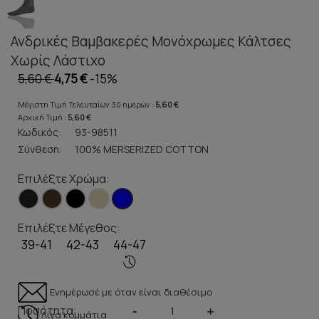
Ανδρικές Βαμβακερές Μονόχρωμες Κάλτσες
Χωρίς Λάστιχο
5,60 €
4,75 €
-15%
Μέγιστη Τιμή Τελευταίων 30 ημερών :
5,60 €
Αρχική Τιμή :
5,60 €
Κωδικός:
93-98511
Σύνθεση:
100% MERSERIZED COTTON
Επιλέξτε Χρώμα:
Επιλέξτε Μέγεθος:
39-41
42-43
44-47
Ενημέρωσέ με όταν είναι διαθέσιμο
Ποσότητα:
-
+
Λίγα κομμάτια