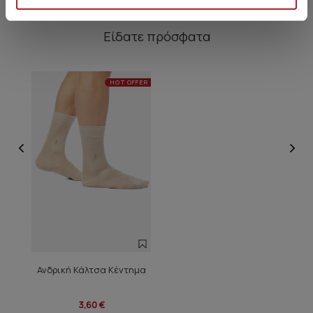
Είδατε πρόσφατα
HOT OFFER
Ανδρική Κάλτσα Κέντημα
3,60 €