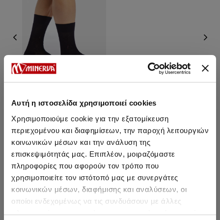
Αυτή η ιστοσελίδα χρησιμοποιεί cookies
Χρησιμοποιούμε cookie για την εξατομίκευση
Ανδρικές Κάλτσες από
περιεχομένου και διαφημίσεων, την παροχή λειτουργιών
100% βαμβάκι
κοινωνικών μέσων και την ανάλυση της
5,40 €
4,55 €
-16%
επισκεψιμότητάς μας. Επιπλέον, μοιραζόμαστε
πληροφορίες που αφορούν τον τρόπο που
χρησιμοποιείτε τον ιστότοπό μας με συνεργάτες
κοινωνικών μέσων, διαφήμισης και αναλύσεων, οι
οποίοι ενδεχομένως να τις συνδυάσουν με άλλες
Μπορεί να σου αρέσει επίσης
πληροφορίες που τους έχετε παραχωρήσει ή τις οποίες