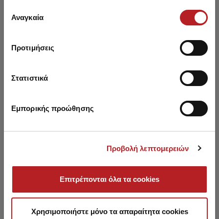
έχουν συλλέξει σε σχέση με την από μέρους σας χρήση
Επιλογή
των υπηρεσιών τους.
Αναγκαία
συγκατάθεσης
SALE
SALE
Προτιμήσεις
Στατιστικά
Εμπορικής προώθησης
Προβολή λεπτομερειών
Μάλλινες Ισοθερμικές
Ανδρική Ισοθερμική
U
Κάτσες χωρίς ραφή
Κάλτσα
Επιτρέπονται όλα τα cookies
9,00 €
7,65 €
-15%
6,20 €
5,25 €
-15%
Χρησιμοποιήστε μόνο τα απαραίτητα cookies