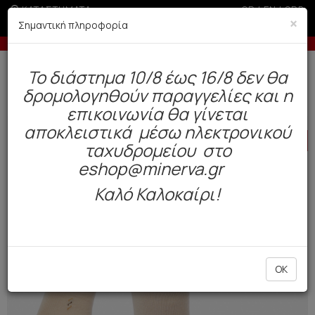
ΚΑΤΑΣΤΗΜΑΤΑ
GR
|
EN
|
SRB
×
Σημαντική πληροφορία
 σε παραγγελίες άνω των 200€ σε περίοδο εκπτώσεων
Δωρεάν αποστολή άνω των 49€. Παράδοση σε 3-5 εργάσιμες.
To διάστημα 10/8 έως 16/8 δεν θα
0
δρομολογηθούν παραγγελίες και η
Ανδρας
Κάλτσες
Χειμώνας
επικοινωνία θα γίνεται
αποκλειστικά μέσω ηλεκτρονικού
HOT
OFFER
ταχυδρομείου στο
eshop@minerva.gr
Καλό Καλοκαίρι!
OK