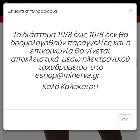
ΚΑΤΑΣΤΗΜΑΤΑ
GR
|
EN
|
SRB
×
Σημαντική πληροφορία
κες δόσεις με πιστωτική άνω των 50€
-5% σε παραγγελ
Δωρεάν αποστολή άνω των 49€. Παράδοση σε 3-5 εργάσιμες.
To διάστημα 10/8 έως 16/8 δεν θα
0
δρομολογηθούν παραγγελίες και η
Ανδρας
Κάλτσες
Χειμώνας
επικοινωνία θα γίνεται
αποκλειστικά μέσω ηλεκτρονικού
SALE
ταχυδρομείου στο
eshop@minerva.gr
Καλό Καλοκαίρι!
OK