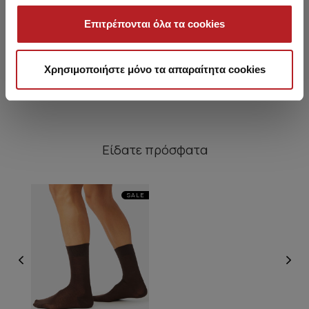
Μάλλινες Ισοθερμικές
Unisex Κάλτσες Bamboo
Κάτσες χωρίς ραφή
Χωρίς λάστιχο
Επιτρέπονται όλα τα cookies
9,00 €
7,65 €
-15%
5,60 €
4,75 €
-15%
Χρησιμοποιήστε μόνο τα απαραίτητα cookies
Είδατε πρόσφατα
SALE