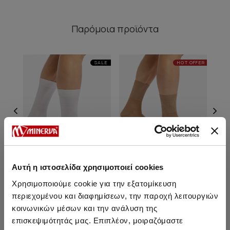
Παρόμοια προϊόντα
SALE
HOT OFFER
Αυτή η ιστοσελίδα χρησιμοποιεί cookies
Χρησιμοποιούμε cookie για την εξατομίκευση
περιεχομένου και διαφημίσεων, την παροχή λειτουργιών
Unisex Bamboo
Ανδρικές Βαμβακερές
κοινωνικών μέσων και την ανάλυση της
Μονόχρωμες Κάλτσες
Μονόχρωμες Κάλτσες
Χωρίς Λάστιχο
επισκεψιμότητάς μας. Επιπλέον, μοιραζόμαστε
Από 3,90 € έως 4,75 €
Από 3,90 € έως 4,75 €