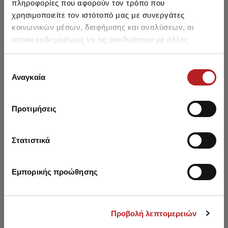
πληροφορίες που αφορούν τον τρόπο που
χρησιμοποιείτε τον ιστότοπό μας με συνεργάτες
κοινωνικών μέσων, διαφήμισης και αναλύσεων, οι
οποίοι ενδεχομένως να τις συνδυάσουν με άλλες
πληροφορίες που τους έχετε παραχωρήσει ή τις οποίες
Μπορεί να σου αρέσει επίσης
έχουν συλλέξει σε σχέση με την από μέρους σας χρήση
Επιλογή
των υπηρεσιών τους.
Αναγκαία
συγκατάθεσης
SALE
SALE
Προτιμήσεις
Στατιστικά
Εμπορικής προώθησης
Προβολή λεπτομερειών