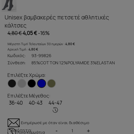
Unisex βαμβακερές πετσετέ αθλητικές
κάλτσες
4,80 €
4,05 €
-16%
Μέγιστη Τιμή Τελευταίων 30 ημερών :
4,80 €
Αρχική Τιμή :
4,80 €
Κωδικός:
93-99826
Σύνθεση:
85%COTTON 12%POLYAMIDE 3%ELASTAN
Επιλέξτε Χρώμα:
Επιλέξτε Μέγεθος:
36-40
40-43
44-47
Ενημέρωσέ με όταν είναι διαθέσιμο
Ποσότητα:
-
+
Λίγα κομμάτια