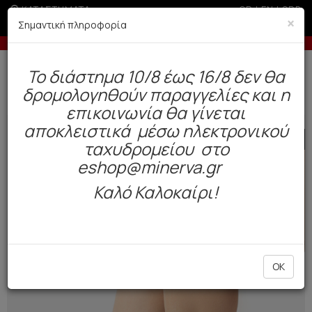
ΚΑΤΑΣΤΗΜΑΤΑ
GR
|
EN
|
SRB
×
Σημαντική πληροφορία
-10% σε παραγγελίες άνω των 200€
-5% σε παραγ
Δωρεάν αποστολή άνω των 49€. Παράδοση σε 3-5 εργάσιμες.
To διάστημα 10/8 έως 16/8 δεν θα
0
δρομολογηθούν παραγγελίες και η
Ανδρας
Κάλτσες
Χειμώνας
επικοινωνία θα γίνεται
αποκλειστικά μέσω ηλεκτρονικού
SALE
ταχυδρομείου στο
eshop@minerva.gr
Καλό Καλοκαίρι!
OK